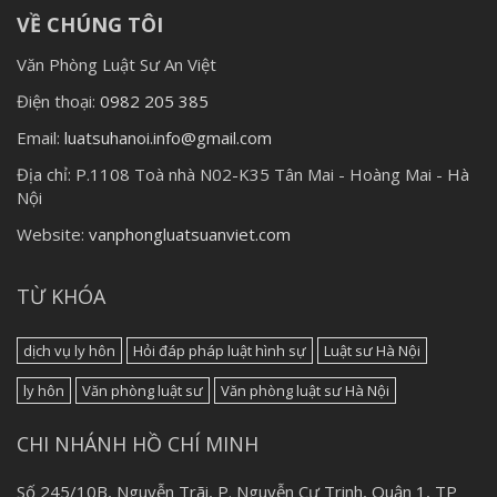
VỀ CHÚNG TÔI
Văn Phòng Luật Sư An Việt
Điện thoại:
0982 205 385
Email:
luatsuhanoi.info@gmail.com
Địa chỉ:
P.1108 Toà nhà N02-K35 Tân Mai - Hoàng Mai - Hà
Nội
Website:
vanphongluatsuanviet.com
TỪ KHÓA
dịch vụ ly hôn
Hỏi đáp pháp luật hình sự
Luật sư Hà Nội
ly hôn
Văn phòng luật sư
Văn phòng luật sư Hà Nội
CHI NHÁNH HỒ CHÍ MINH
Số 245/10B, Nguyễn Trãi, P. Nguyễn Cư Trinh, Quận 1, TP