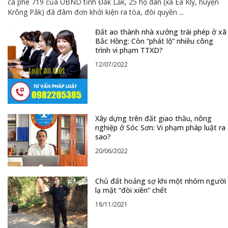
cà phê 719 của UBND tỉnh Đắk Lắk, 25 hộ dân (xã Ea Kly, huyện
Krông Pắk) đã đâm đơn khởi kiện ra tòa, đòi quyền
...
Đất ao thành nhà xưởng trái phép ở xã
Bắc Hồng: Còn “phát lộ” nhiều công
trình vi phạm TTXD?
12/07/2022
Xây dựng trên đất giao thầu, nông
nghiệp ở Sóc Sơn: Vi phạm pháp luật ra
sao?
20/06/2022
Chủ đất hoảng sợ khi một nhóm người
lạ mặt “đòi xiên” chết
18/11/2021