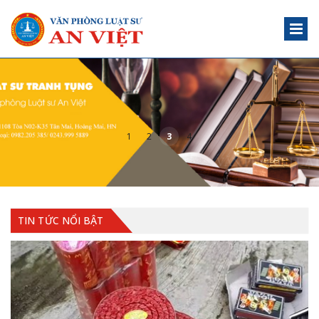
1
2
3
4
TIN TỨC NỔI BẬT