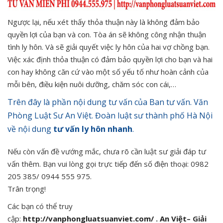
Ngược lại, nếu xét thấy thỏa thuận này là không đảm bảo
quyền lợi của bạn và con. Tòa án sẽ không công nhận thuận
tình ly hôn. Và sẽ giải quyết việc ly hôn của hai vợ chồng bạn.
Việc xác định thỏa thuận có đảm bảo quyền lợi cho bạn và hai
con hay không căn cứ vào một số yếu tố như hoàn cảnh của
mỗi bên, điều kiện nuôi dưỡng, chăm sóc con cái,…
Trên đây là phần nội dung tư vấn của Ban tư vấn. Văn
Phòng Luật Sư An Việt. Đoàn luật sư thành phố Hà Nội
về nội dung
tư vấn ly hôn nhanh
.
Nếu còn vấn đề vướng mắc, chưa rõ cần luật sư giải đáp tư
vấn thêm. Bạn vui lòng gọi trực tiếp đến số điện thoại: 0982
205 385/ 0944 555 975.
Trân trọng!
Các bạn có thể truy
cập:
http://vanphongluatsuanviet.com/
.
An Việt
– Giải