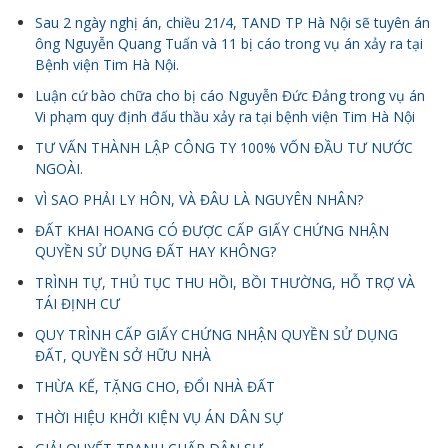
Sau 2 ngày nghị án, chiều 21/4, TAND TP Hà Nội sẽ tuyên án
ông Nguyễn Quang Tuấn và 11 bị cáo trong vụ án xảy ra tại
Bệnh viện Tim Hà Nội.
Luận cứ bào chữa cho bị cáo Nguyễn Đức Đảng trong vụ án
Vi phạm quy định đấu thầu xảy ra tại bệnh viện Tim Hà Nội
TƯ VẤN THÀNH LẬP CÔNG TY 100% VỐN ĐẦU TƯ NƯỚC
NGOÀI.
VÌ SAO PHẢI LY HÔN, VÀ ĐÂU LÀ NGUYÊN NHÂN?
ĐẤT KHAI HOANG CÓ ĐƯỢC CẤP GIẤY CHỨNG NHẬN
QUYỀN SỬ DỤNG ĐẤT HAY KHÔNG?
TRÌNH TỰ, THỦ TỤC THU HỒI, BỒI THƯỜNG, HỖ TRỢ VÀ
TÁI ĐỊNH CƯ
QUY TRÌNH CẤP GIẤY CHỨNG NHẬN QUYỀN SỬ DỤNG
ĐẤT, QUYỀN SỞ HỮU NHÀ
THỪA KẾ, TẶNG CHO, ĐỔI NHÀ ĐẤT
THỜI HIỆU KHỞI KIỆN VỤ ÁN DÂN SỰ