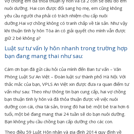
Vợ chồng em đã thỏa thuận ly hôn và cả 2 con sẽ đều do em
nuôi dưỡng. Hai con được đổi sang họ mẹ, em cũng không
yêu cầu người cha phải có trách nhiệm chu cấp nuôi
dưỡng.Hai vợ chồng không có tranh chấp về tài sản. Như vậy
khi thuận tình ly hôn Tòa án có giải quyết cho mình vẫn được
giữ 2 bé không ạ?
Luật sư tư vấn ly hôn nhanh trong trường hợp
bạn đang mang thai như sau:
Cám ơn bạn đã gửi câu hỏi của mình đến Ban tư vấn – Văn
Phòng Luật Sư An Việt – Đoàn luật sư thành phố Hà Nội. Với
thắc mắc của bạn, VPLS An Việt xin được đưa ra quan điểm tư
vấn như sau: Theo như thông tin bạn cung cấp, hai vợ chồng
bạn thuận tình ly hôn và đã thỏa thuận được về việc nuôi
dưỡng con cái, chia tài sản, trong đó hai bé: một bé trai hơn 6
tuổi, một bé đang mang thai 24 tuần sẽ do bạn nuôi dưỡng.
Bạn không yêu cầu chồng bạn cấp dưỡng cho các con.
Theo điều 59 Luật Hôn nhân và gia đình 2014 quy định về