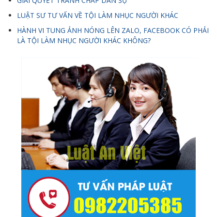
GIẢI QUYẾT TRANH CHẤP DÂN SỰ
LUẬT SƯ TƯ VẤN VỀ TỘI LÀM NHỤC NGƯỜI KHÁC
HÀNH VI TUNG ẢNH NÓNG LÊN ZALO, FACEBOOK CÓ PHẢI
LÀ TỘI LÀM NHỤC NGƯỜI KHÁC KHÔNG?