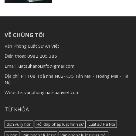
VỀ CHÚNG TÔI
Văn Phòng Luật Sư An Việt
Điện thoại:
0982 205 385
Email:
luatsuhanoi.info@gmail.com
Địa chỉ:
P.1108 Toà nhà N02-K35 Tân Mai - Hoàng Mai - Hà
Nội
Website:
vanphongluatsuanviet.com
TỪ KHÓA
dịch vụ ly hôn
Hỏi đáp pháp luật hình sự
Luật sư Hà Nội
ly hôn
Văn phòng luật sư
Văn phòng luật sư Hà Nội