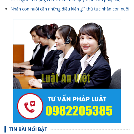
Nhận con nuôi cần những điều kiện gì? thủ tục nhận con nuôi
TIN BÀI NỔI BẬT