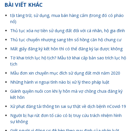
BÀI VIẾT KHÁC
tội tàng trữ, sử dụng, mua bán hàng cấm (trong đó có pháo
nổ)
Thủ tục xóa nợ tiền sử dụng đất đối với cá nhân, hộ gia đình
Thủ tục chuyển nhượng sang tên sổ hồng căn hộ chung cư
Mất giấy đăng ký kết hôn thì có thể đăng ký lại được không
Tờ khai trích lục hộ tịch? Mẫu tờ khai cấp bản sao trích lục hộ
tịch
Mẫu đơn xin chuyển mục đích sử dụng đất mới năm 2020
Những hành vi ngoại tình nào bị xử lý theo pháp luật
Giành quyền nuôi con khi ly hôn mà vợ chồng chưa đăng ký
kết hôn
Xử phạt đăng tải thông tin sai sự thật về dịch bệnh nCovid-19
Người bị hại rút đơn tố cáo có bị truy cứu trách nhiệm hình
sự không
Giết người vì động cơ đê hèn theo quy định của pháp luật