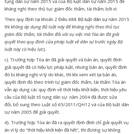
tụng dân sự năm 2015 và của Bộ luật dân sự năm 2015 để
kháng nghị theo thủ tục giám đốc thẩm, tái thẩm; bởi vì:
Theo quy định tại khoản 2 Điều 688
Bộ luật dân sự
năm 2015
thì
không áp dụng Bộ luật này để kháng nghị theo thủ tục
giám đốc thẩm, tái thẩm đối với vụ việc mà Tòa án đã giải
quyết theo quy định của pháp luật về dân sự trước ngày Bộ
luật này có hiệu lực
)
.
c). Trường hợp Tòa án đã giải quyết và bản án, quyết định
giải quyết đã có hiệu lực pháp luật, nhưng bản án, quyết định
đó bị kháng nghị vì lý do khác, thì khi xem xét lại bản án,
quyết định đó theo trình tự giám đốc thẩm, tái thẩm Tòa án
vẫn áp dụng các quy định về thời hiệu khởi kiện, thời hiệu yêu
cầu của Bộ luật tố tụng dân sự năm 2004 đã được sửa
đổi, bổ sung theo Luật số 65/2011/QH12 và của Bộ luật dân
sự năm 2005 để giải quyết.
d). Trường hợp Tòa án đã ra quyết định đình chỉ giải quyết vụ
án vì lý do “thời hiệu khởi kiện đã hết”, thì đương sự không