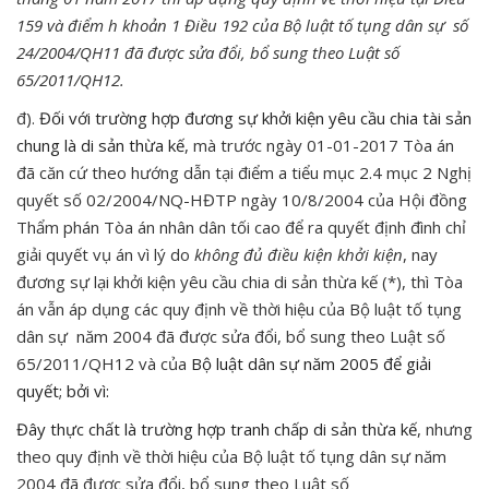
159 và điểm h khoản 1 Điều 192 của Bộ luật tố tụng dân sự số
24/2004/QH11 đã được sửa đổi, bổ sung theo Luật số
65/2011/QH12.
đ).
Đối với trường hợp đương sự khởi kiện yêu cầu chia tài sản
chung là di sản thừa kế
, mà trước ngày 01-01-2017 Tòa án
đã căn cứ theo hướng dẫn tại điểm a tiểu mục 2.4 mục 2 Nghị
quyết số 02/2004/NQ-HĐTP ngày 10/8/2004 của Hội đồng
Thẩm phán Tòa án nhân dân tối cao để ra quyết định đình chỉ
giải quyết vụ án vì lý do
không đủ điều kiện khởi kiện
, nay
đương sự lại khởi kiện yêu cầu chia di sản thừa kế (*), thì Tòa
án vẫn áp dụng các quy định về thời hiệu của Bộ luật tố tụng
dân sự năm 2004 đã được sửa đổi, bổ sung theo Luật số
65/2011/QH12 và của
Bộ luật dân sự năm 2005 để giải
quyết; bởi vì:
Đây thực chất là trường hợp tranh chấp di sản thừa kế
, nhưng
theo quy định về thời hiệu của Bộ luật tố tụng dân sự năm
2004 đã được sửa đổi, bổ sung theo Luật số