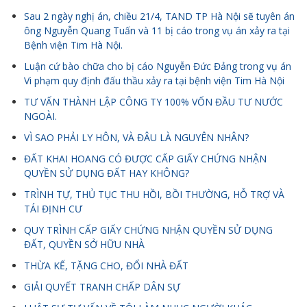
Sau 2 ngày nghị án, chiều 21/4, TAND TP Hà Nội sẽ tuyên án
ông Nguyễn Quang Tuấn và 11 bị cáo trong vụ án xảy ra tại
Bệnh viện Tim Hà Nội.
Luận cứ bào chữa cho bị cáo Nguyễn Đức Đảng trong vụ án
Vi phạm quy định đấu thầu xảy ra tại bệnh viện Tim Hà Nội
TƯ VẤN THÀNH LẬP CÔNG TY 100% VỐN ĐẦU TƯ NƯỚC
NGOÀI.
VÌ SAO PHẢI LY HÔN, VÀ ĐÂU LÀ NGUYÊN NHÂN?
ĐẤT KHAI HOANG CÓ ĐƯỢC CẤP GIẤY CHỨNG NHẬN
QUYỀN SỬ DỤNG ĐẤT HAY KHÔNG?
TRÌNH TỰ, THỦ TỤC THU HỒI, BỒI THƯỜNG, HỖ TRỢ VÀ
TÁI ĐỊNH CƯ
QUY TRÌNH CẤP GIẤY CHỨNG NHẬN QUYỀN SỬ DỤNG
ĐẤT, QUYỀN SỞ HỮU NHÀ
THỪA KẾ, TẶNG CHO, ĐỔI NHÀ ĐẤT
GIẢI QUYẾT TRANH CHẤP DÂN SỰ