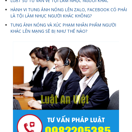
LUẬT SƯ TƯ VẤN VỀ TỘI LÀM NHỤC NGƯỜI KHÁC
HÀNH VI TUNG ẢNH NÓNG LÊN ZALO, FACEBOOK CÓ PHẢI
LÀ TỘI LÀM NHỤC NGƯỜI KHÁC KHÔNG?
TUNG ẢNH NÓNG VÀ XÚC PHẠM NHÂN PHẨM NGƯỜI
KHÁC LÊN MẠNG SẼ BỊ NHƯ THẾ NÀO?