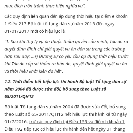
mục đích trốn tránh thực hiện nghĩa vụ”.
Các quy định liên quan đến áp dụng thời hiệu tại điểm e khoản
1 Điều 217
Bộ luật tố tụng
dân sự năm 2015 đến ngày
01/01/2017 mới có hiệu lực là:
“1. Sau khi thụ lý vụ án thuộc thẩm quyền của mình, Tòa án ra
quyết định đình chỉ giải quyết vụ án dân sự trong các trường
hợp sau đây: …e) Đương sự có yêu cầu áp dụng thời hiệu trước
khi Tòa án cấp sơ thẩm ra bản án, quyết định giải quyết vụ án
và thời hiệu khởi kiện đã hết”.
1.2. Thời điểm hết hiệu lực thi hành Bộ luật Tố tụng dân sự
năm 2004 đã được sửa đổi, bổ sung theo Luật số
65/2011/QH12
Bộ luật Tố tụng dân sự năm 2004
đã được sửa đổi, bổ sung
theo Luật số 65/2011/QH12 hết hiệu lực thi hành kể từ ngày
01/7/2016,
trừ các quy định tại Điều 159 và điểm h khoản 1
Điều 192
tiếp tục có hiệu lực thi hành đến hết ngày 31 tháng