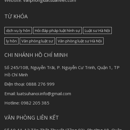
TỪ KHÓA
dịch vụ ly hôn
Hỏi đáp pháp luật hình sự
Luật sư Hà Nội
ly hôn
Văn phòng luật sư
Văn phòng luật sư Hà Nội
CHI NHÁNH HỒ CHÍ MINH
Số 245/10B, Nguyễn Trãi, P. Nguyễn Cư Trinh, Quận 1, TP
Hồ Chí Minh
Điện thoại: 0888 276 999
Email: luatsuhanoi.info@gmail.com
Hotline: 0982 205 385
VĂN PHÒNG LIÊN KẾT
Số 10-11-12 Tôn Thất Thuyết (Tầng 03), Phường 18, Quận