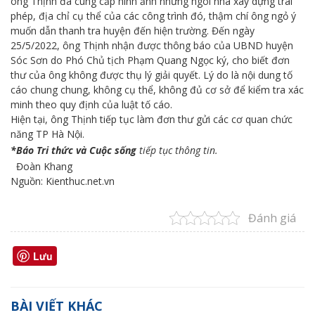
ông Thịnh đã cung cấp hình ảnh những ngôi nhà xây dựng trái
phép, địa chỉ cụ thể của các công trình đó, thậm chí ông ngỏ ý
muốn dẫn thanh tra huyện đến hiện trường. Đến ngày
25/5/2022, ông Thịnh nhận được thông báo của UBND huyện
Sóc Sơn do Phó Chủ tịch Phạm Quang Ngọc ký, cho biết đơn
thư của ông không được thụ lý giải quyết. Lý do là nội dung tố
cáo chung chung, không cụ thể, không đủ cơ sở để kiểm tra xác
minh theo quy định của luật tố cáo.
Hiện tại, ông Thịnh tiếp tục làm đơn thư gửi các cơ quan chức
năng TP Hà Nội.
*Báo Tri thức và Cuộc sống
tiếp tục thông tin.
Đoàn Khang
Nguồn: Kienthuc.net.vn
Đánh giá
Lưu
BÀI VIẾT KHÁC