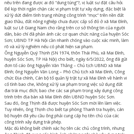
nêu trên đang được ai đó “dung túng”?, vị luật sư đặt câu hỏi.
Để kịp thời ngăn chặn các vi phạm trật tự xây dựng, đặc biệt là
xử lý dứt điểm tình trạng những công trình “mọc” trên nền đất
giao thầu, đất nông nghiệp chưa được cấp sổ đỏ ở xã Mai Đình,
luật sư Lê Giang Nam cho rằng trên cơ sở thông tin của người
dân, báo chí đã phản ánh các cơ quan chức năng của huyện Sóc
Sơn; UBND TP Hà Nội cần nhanh chóng vào cuộc xác minh, làm
rõ và xử lý nghiêm nếu có phát hiện sai phạm.
Ông Nguyễn Quý Thịnh (SN 1974, thôn Thái Phù, xã Mai Đình,
huyện Sóc Sơn, TP Hà Nội) cho biết, ngày 6/5/2022, ông đã gửi
đơn tố cáo ông Nguyễn Văn Thắng – Chủ tịch UBND xã Mai
Đình; ông Nguyễn Văn Long – Phó Chủ tịch xã Mai Đình, Công
chức Địa chính, Cán bộ tổ quản lý trật tự xã Mai Đình về hành vi
cố tình bao che, không xử lý sai phạm trong việc sử dụng đất
đai trái mục đích; bao che các sai phạm trong xây dựng công
trình trên địa bàn xã Mai Đình đến UBND huyện Sóc Sơn.
Sau đó, ông Thịnh đã được huyện Sóc Sơn mời lên làm việc.
Tuy nhiên, ông Thịnh cho biết tại phòng Thanh tra huyện, cán
bộ huyện đã yêu cầu ông phải cung cấp họ tên chủ của các
công trình xây dựng trái phép.
Mặc dù không biết chính xác họ tên các chủ công trình, nhưng