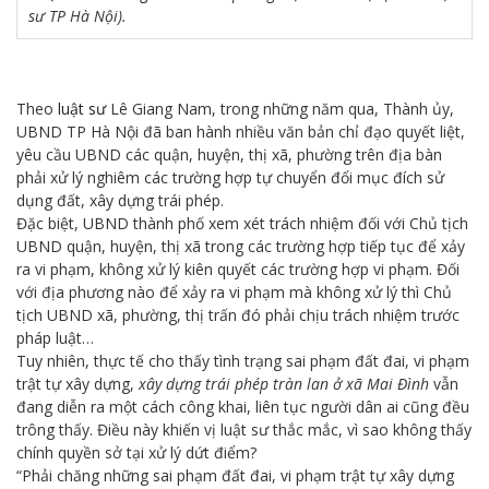
sư TP Hà Nội).
Theo
luật sư
Lê Giang Nam, trong những năm qua, Thành ủy,
UBND TP Hà Nội đã ban hành nhiều văn bản chỉ đạo quyết liệt,
yêu cầu UBND các quận, huyện, thị xã, phường trên địa bàn
phải xử lý nghiêm các trường hợp tự chuyển đổi mục đích sử
dụng đất, xây dựng trái phép.
Đặc biệt, UBND thành phố xem xét trách nhiệm đối với Chủ tịch
UBND quận, huyện, thị xã trong các trường hợp tiếp tục để xảy
ra vi phạm, không xử lý kiên quyết các trường hợp vi phạm. Đối
với địa phương nào để xảy ra vi phạm mà không xử lý thì Chủ
tịch UBND xã, phường, thị trấn đó phải chịu trách nhiệm trước
pháp luật…
Tuy nhiên, thực tế cho thấy tình trạng sai phạm đất đai, vi phạm
trật tự xây dựng,
xây dựng trái phép tràn lan ở xã Mai Đình
vẫn
đang diễn ra một cách công khai, liên tục người dân ai cũng đều
trông thấy. Điều này khiến vị luật sư thắc mắc, vì sao không thấy
chính quyền sở tại xử lý dứt điểm?
“Phải chăng những sai phạm đất đai, vi phạm trật tự xây dựng