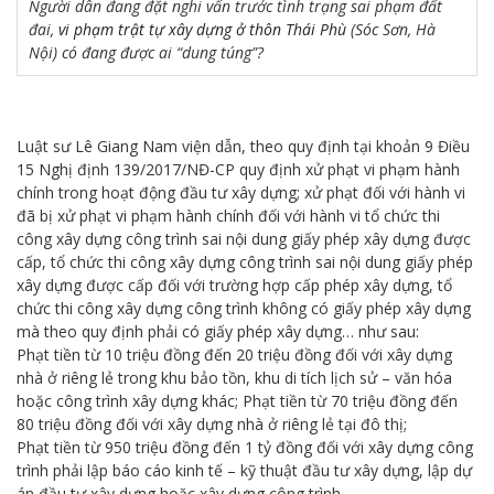
Người dân đang đặt nghi vấn trước tình trạng sai phạm đất
đai,
vi phạm trật tự xây dựng ở thôn Thái Phù
(Sóc Sơn, Hà
Nội) có đang được ai “dung túng”?
Luật sư Lê Giang Nam viện dẫn, theo quy định tại khoản 9 Điều
15 Nghị định 139/2017/NĐ-CP quy định xử phạt vi phạm hành
chính trong hoạt động đầu tư xây dựng; xử phạt đối với hành vi
đã bị xử phạt vi phạm hành chính đối với hành vi tổ chức thi
công xây dựng công trình sai nội dung giấy phép xây dựng được
cấp, tổ chức thi công xây dựng công trình sai nội dung giấy phép
xây dựng được cấp đối với trường hợp cấp phép xây dựng, tổ
chức thi công xây dựng công trình không có giấy phép xây dựng
mà theo quy định phải có giấy phép xây dựng… như sau:
Phạt tiền từ 10 triệu đồng đến 20 triệu đồng đối với xây dựng
nhà ở riêng lẻ trong khu bảo tồn, khu di tích lịch sử – văn hóa
hoặc công trình xây dựng khác; Phạt tiền từ 70 triệu đồng đến
80 triệu đồng đối với xây dựng nhà ở riêng lẻ tại đô thị;
Phạt tiền từ 950 triệu đồng đến 1 tỷ đồng đối với xây dựng công
trình phải lập báo cáo kinh tế – kỹ thuật đầu tư xây dựng, lập dự
án đầu tư xây dựng hoặc xây dựng công trình.