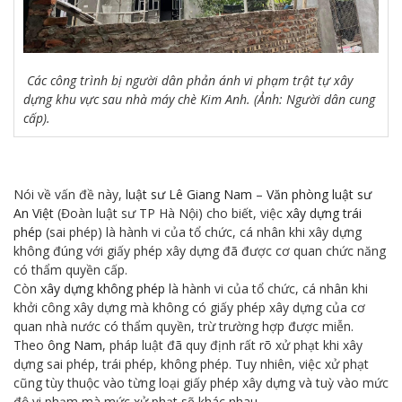
Các công trình bị người dân phản ánh vi phạm trật tự xây
dựng khu vực sau nhà máy chè Kim Anh. (Ảnh: Người dân cung
cấp).
Nói về vấn đề này,
luật sư Lê Giang Nam
–
Văn phòng luật sư
An Việt
(Đoàn luật sư TP Hà Nội) cho biết, việc
xây dựng trái
phép
(sai phép) là hành vi của tổ chức, cá nhân khi xây dựng
không đúng với giấy phép xây dựng đã được cơ quan chức năng
có thẩm quyền cấp.
Còn
xây dựng không phép
là hành vi của tổ chức, cá nhân khi
khởi công xây dựng mà không có giấy phép xây dựng của cơ
quan nhà nước có thẩm quyền, trừ trường hợp được miễn.
Theo
ông Nam
, pháp luật đã quy định rất rõ xử phạt khi xây
dựng sai phép, trái phép, không phép. Tuy nhiên, việc xử phạt
cũng tùy thuộc vào từng loại giấy phép xây dựng và tuỳ vào mức
độ vi phạm mà mức xử phạt sẽ khác nhau.