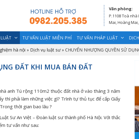
Văn phòng:
P.1108 Toà nhà
Mai, Hoàng Mai,
 LUẬT
TƯ VẤN LUẬT MIỄN PHÍ
TƯ VẤN PHÁP LUẬT
DỊCH
nghiệm hà nội
»
Dịch vụ luật sư
»
CHUYỂN NHƯỢNG QUYỀN SỬ DỤNG
NG ĐẤT KHI MUA BÁN ĐẤT
 nhà anh Tú rộng 110m2 thuộc đất nhà ở vào tháng 3 năm
 thì phải làm những việc gì? Trình tự thủ tục để cấp Giấy
rong thời gian bao lâu ?
uật Sư An Việt – Đoàn luật sư thành phố Hà Nội. Với thắc
ểm tư vấn như sau: