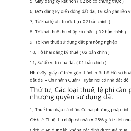
5, Giấy đăng ký kết hôn ( 02 bộ có chứng thực )
6, Đơn đăng ký biến động đất đai, tài sản gắn liền 
7, Tờ khai lệ phí trước bạ ( 02 bản chính )
8, Tờ khai thuế thu nhập cá nhân ( 02 bản chính )
9, Tờ khai thuế sử dụng đất phi nông nghiệp
10, Tờ khai đăng ký thuế ( 02 bản chính )
11, Sơ đồ vị trí nhà đất ( 01 bản chính )
Như vậy, giấy tờ trên gộp thành một bộ Hồ sơ hoà
đất đai – Chi nhánh Quận/Huyện nơi có nhà đất đó.
Thứ tư, Các loại thuế, lệ phí cần
nhượng quyền sử dụng đất
1, Thuế thu nhập cá nhân: Có hai phương pháp tính 
Cách 1:
Thuế thu nhập cá nhân = 25% giá trị lợi nhu
Cách 2:
Áp dụng khi không xác định được giá mua