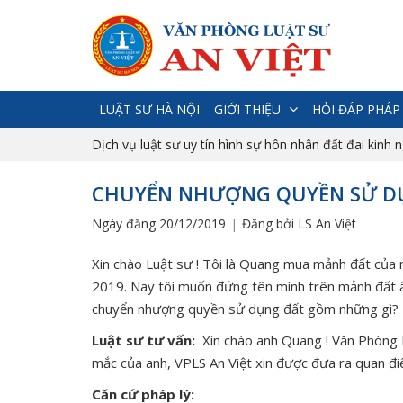
LUẬT SƯ HÀ NỘI
GIỚI THIỆU
HỎI ĐÁP PHÁP
Dịch vụ luật sư uy tín hình sự hôn nhân đất đai kinh 
CHUYỂN NHƯỢNG QUYỀN SỬ DỤ
Ngày đăng 20/12/2019
Đăng bởi LS An Việt
Xin chào Luật sư ! Tôi là Quang mua mảnh đất của
2019. Nay tôi muốn đứng tên mình trên mảnh đất ấy
chuyển nhượng quyền sử dụng đất gồm những gì? T
Luật sư tư vấn:
Xin chào anh Quang ! Văn Phòng L
mắc của anh, VPLS An Việt xin được đưa ra quan đi
Căn cứ pháp lý: