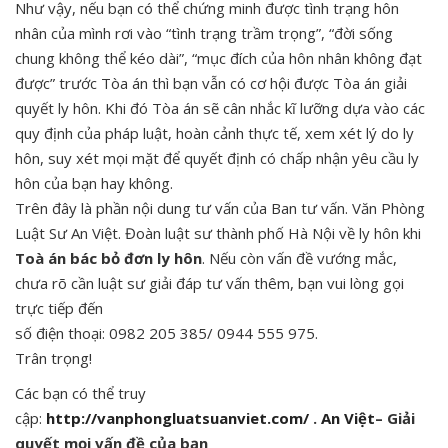
Như vậy, nếu bạn có thể chứng minh được tình trạng hôn
nhân của mình rơi vào “tình trạng trầm trọng”, “đời sống
chung không thể kéo dài”, “mục đích của hôn nhân không đạt
được” trước Tòa án thì bạn vẫn có cơ hội được Tòa án giải
quyết ly hôn. Khi đó Tòa án sẽ cân nhắc kĩ lưỡng dựa vào các
quy định của pháp luật, hoàn cảnh thực tế, xem xét lý do ly
hôn, suy xét mọi mặt để quyết định có chấp nhận yêu cầu ly
hôn của bạn hay không.
Trên đây là phần nội dung tư vấn của Ban tư vấn. Văn Phòng
Luật Sư An Việt. Đoàn luật sư thành phố Hà Nội về ly hôn khi
Toà án bác bỏ đơn ly hôn
. Nếu còn vấn đề vướng mắc,
chưa rõ cần luật sư giải đáp tư vấn thêm, bạn vui lòng gọi
trực tiếp đến
số điện thoại: 0982 205 385/ 0944 555 975.
Trân trọng!
Các bạn có thể truy
cập:
http://vanphongluatsuanviet.com/
.
An Việt
– Giải
quyết mọi vấn đề của bạn