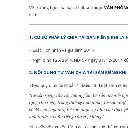
Về trường hợp của bạn, Luật sư thuộc
VĂN PHÒNG
sau:
1. CƠ SỞ PHÁP LÝ CHIA TÀI SẢN RIÊNG KHI LY
– Luật Hôn nhân và gia đình 2014
– Nghị định 126/2014/NĐ-CP ngày 31/12/2014 của 
2. NỘI DUNG TƯ VẤN CHIA TÀI SẢN RIÊNG KHI
Theo quy định tại khoản 1, Điều 43, Luật Hôn nhân
“Tài sản riêng của vợ, chồng gồm tài sản mà mỗi ngư
tặng cho riêng trong thời kỳ hôn nhân; tài sản được
và 40 của Luật này; tài sản phục vụ nhu cầu thiết 
luật thuộc sở hữu riêng của vợ, chồng.
”
Như vậy,về nguyên tắc, các tài sản hình thành tron