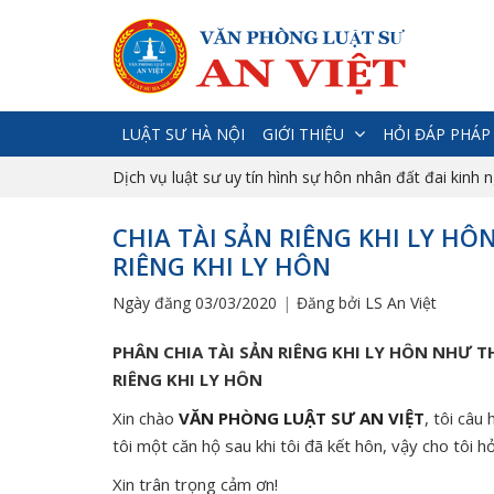
LUẬT SƯ HÀ NỘI
GIỚI THIỆU
HỎI ĐÁP PHÁP
Dịch vụ luật sư uy tín hình sự hôn nhân đất đai kinh 
CHIA TÀI SẢN RIÊNG KHI LY HÔ
RIÊNG KHI LY HÔN
Ngày đăng 03/03/2020
Đăng bởi LS An Việt
PHÂN CHIA TÀI SẢN RIÊNG KHI LY HÔN NHƯ 
RIÊNG KHI LY HÔN
Xin chào
VĂN PHÒNG LUẬT SƯ AN VIỆT
, tôi câu
tôi một căn hộ sau khi tôi đã kết hôn, vậy cho tôi h
Xin trân trọng cảm ơn!