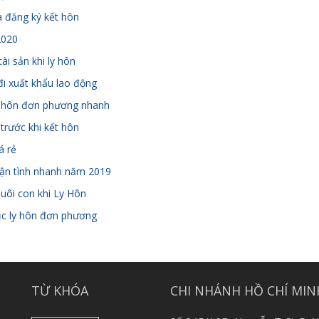
a đăng ký kết hôn
2020
ài sản khi ly hôn
đi xuất khẩu lao động
ly hôn đơn phương nhanh
 trước khi kết hôn
á rẻ
huận tình nhanh năm 2019
nuôi con khi Ly Hôn
c ly hôn đơn phương
TỪ KHÓA
CHI NHÁNH HỒ CHÍ MIN