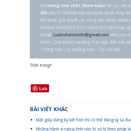
chỉ
mang tính chất tham khảo
do các văn b
đổi
nên có thể hết hiệu lực hoặc được thay thế
Để được giải quyết các công việc được chính x
Hotline 0944.555.975/ 0982.205.385 hoặc gủ
Gmail
Luatsuhanoi.info@gmail.com
Nếu còn vấ
thêm, Quý khách vui lòng trực tiếp đến văn ph
Tương Mai – Q. Hoàng Mai – Tp. Hà Nội.
Trân trọng!
Lưu
BÀI VIẾT KHÁC
Mất giấy đăng ký kết hôn thì có thể đăng ký lại đ
Những hành vi ngoại tình nào bị xử lý theo pháp lu