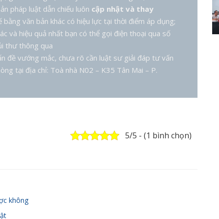
ản pháp luật dẫn chiếu luôn
cập nhật và thay
 bằng văn bản khác có hiệu lực tại thời điểm áp dụng;
ác và hiệu quả nhất bạn có thể gọi điện thoại qua số
i thư thông qua
n đề vướng mắc, chưa rõ cần luật sư giải đáp tư vấn
òng tại địa chỉ: Toà nhà N02 – K35 Tân Mai – P.
5/5 - (1 bình chọn)
ược không
ật