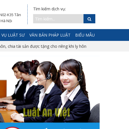
Tìm kiếm dịch vụ:
 N02-K35 Tân
 Hà Nội
 VỤ LUẬT SƯ
VĂN BẢN PHÁP LUẬT
BIỂU MẪU
 hôn, chia tài sản được tặng cho riêng khi ly hôn