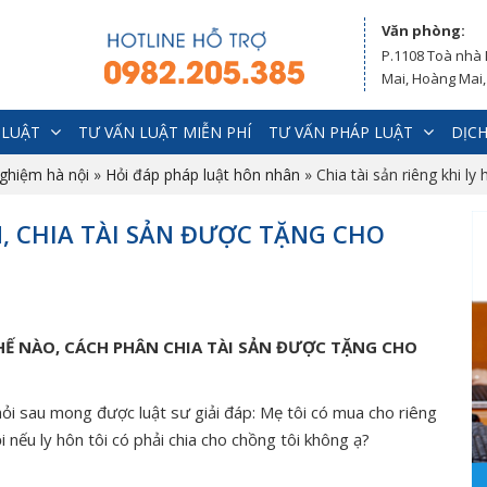
Văn phòng:
P.1108 Toà nhà
Mai, Hoàng Mai,
 LUẬT
TƯ VẤN LUẬT MIỄN PHÍ
TƯ VẤN PHÁP LUẬT
DỊCH
nghiệm hà nội
»
Hỏi đáp pháp luật hôn nhân
»
Chia tài sản riêng khi ly
N, CHIA TÀI SẢN ĐƯỢC TẶNG CHO
THẾ NÀO, CÁCH PHÂN CHIA TÀI SẢN ĐƯỢC TẶNG CHO
 hỏi sau mong được luật sư giải đáp: Mẹ tôi có mua cho riêng
ỏi nếu ly hôn tôi có phải chia cho chồng tôi không ạ?