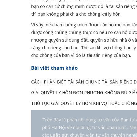
bạn có căn cứ chứng minh được đó là tài sản riêng 
thì bạn không phải chia cho chồng khi ly hôn.
Vì vậy, nếu bạn chứng minh được căn hộ mẹ bạn tặ
được công chứng chứng thực có nêu rõ căn hộ được
nhượng quyền sử dụng đất, quyền sở hữu nhà ở và t
tặng cho riêng cho bạn. Thì sau khi vợ chồng bạn l
cho chồng của bạn vì đó là tài sản riêng của bạn.
Bài viết tham khảo
CÁCH PHÂN BIỆT TÀI SẢN CHUNG TÀI SẢN RIÊNG ĐỂ
GIẢI QUYẾT LY HÔN ĐƠN PHƯƠNG KHÔNG ĐỦ GIẤ
THỦ TỤC GIẢI QUYẾT LY HÔN KHI VỢ HOẶC CHỒN
Trên đây là phần nội dung tư vấn của Ban tư
phố Hà Nội về nội dung tư vấn pháp luật . Nhữ
các
Luật sư
, chuyên viên tư vấn chuyên nghiệp