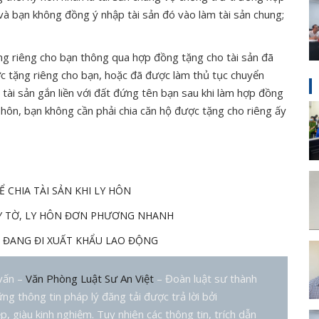
và bạn không đồng ý nhập tài sản đó vào làm tài sản chung;
ng riêng cho bạn thông qua hợp đồng tặng cho tài sản đã
 tặng riêng cho bạn, hoặc đã được làm thủ tục chuyển
ài sản gắn liền với đất đứng tên bạn sau khi làm hợp đồng
y hôn, bạn không cần phải chia căn hộ được tặng cho riêng ấy
 CHIA TÀI SẢN KHI LY HÔN
Y TỜ, LY HÔN ĐƠN PHƯƠNG NHANH
G ĐANG ĐI XUẤT KHẨU LAO ĐỘNG
 vấn –
Văn Phòng Luật Sư An Việt
– Đoàn luật sư thành
ng thông tin pháp lý đăng tải được trả lời bởi
, giàu kinh nghiệm. Tuy nhiên các thông tin, trích dẫn