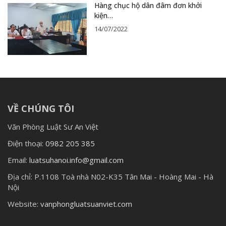
Hàng chục hộ dân đâm đơn khởi
kiện…
14/07/2022
VỀ CHÚNG TÔI
Văn Phòng Luật Sư An Việt
Điện thoại:
0982 205 385
Email:
luatsuhanoi.info@gmail.com
Địa chỉ:
P.1108 Toà nhà N02-K35 Tân Mai - Hoàng Mai - Hà
Nội
Website:
vanphongluatsuanviet.com