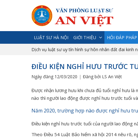
LUẬT SƯ HÀ NỘI
GIỚI THIỆU
HỎI ĐÁP PHÁP
Dịch vụ luật sư uy tín hình sự hôn nhân đất đai kinh 
ĐIỀU KIỆN NGHỈ HƯU TRƯỚC T
Ngày đăng 12/03/2020
Đăng bởi LS An Việt
Được nhận lương hưu khi chưa đủ tuổi nghỉ hưu là 
nào thì người lao động được nghỉ hưu trước tuổi v
Năm 2020, trường hợp nào được nghỉ hưu trư
Điều kiện nghỉ hưu trước tuổi của người lao động 
Theo Điều 54 Luật Bảo hiểm xã hội 2014 nêu rõ, ng