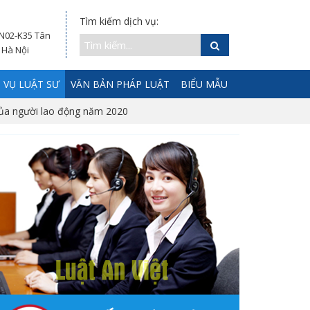
Tìm kiếm dịch vụ:
 N02-K35 Tân
 Hà Nội
 VỤ LUẬT SƯ
VĂN BẢN PHÁP LUẬT
BIỂU MẪU
 của người lao động năm 2020