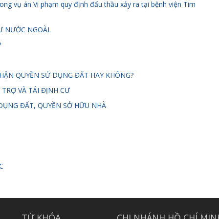
ng vụ án Vi phạm quy định đấu thầu xảy ra tại bệnh viện Tim
Ư NƯỚC NGOÀI.
?
NHẬN QUYỀN SỬ DỤNG ĐẤT HAY KHÔNG?
 TRỢ VÀ TÁI ĐỊNH CƯ
DỤNG ĐẤT, QUYỀN SỞ HỮU NHÀ
C
TỪ KHÓA
CHI NHÁNH HỒ CHÍ MIN