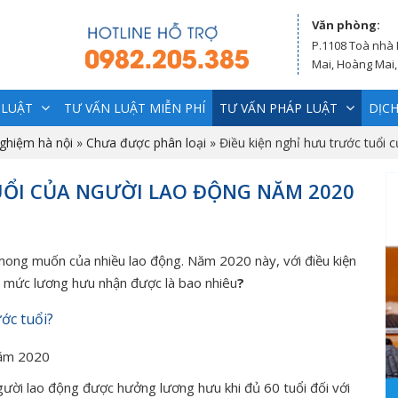
Văn phòng:
P.1108 Toà nhà
Mai, Hoàng Mai,
 LUẬT
TƯ VẤN LUẬT MIỄN PHÍ
TƯ VẤN PHÁP LUẬT
DỊCH
nghiệm hà nội
»
Chưa được phân loại
»
Điều kiện nghỉ hưu trước tuổi
UỔI CỦA NGƯỜI LAO ĐỘNG NĂM 2020
mong muốn của nhiều lao động. Năm 2020 này, với điều kiện
à mức lương hưu nhận được là bao nhiêu
?
ớc tuổi?
năm 2020
ười lao động được hưởng lương hưu khi đủ 60 tuổi đối với