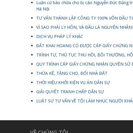
Luận cứ bào chữa cho bị cáo Nguyễn Đức Đảng tro
Hà Nội
TƯ VẤN THÀNH LẬP CÔNG TY 100% VỐN ĐẦU T
VÌ SAO PHẢI LY HÔN, VÀ ĐÂU LÀ NGUYÊN NHÂN
DỊCH VỤ PHÁP LÝ KHÁC
ĐẤT KHAI HOANG CÓ ĐƯỢC CẤP GIẤY CHỨNG 
TRÌNH TỰ, THỦ TỤC THU HỒI, BỒI THƯỜNG, HỖ
QUY TRÌNH CẤP GIẤY CHỨNG NHẬN QUYỀN SỬ 
THỪA KẾ, TẶNG CHO, ĐỔI NHÀ ĐẤT
THỜI HIỆU KHỞI KIỆN VỤ ÁN DÂN SỰ
GIẢI QUYẾT TRANH CHẤP DÂN SỰ
LUẬT SƯ TƯ VẤN VỀ TỘI LÀM NHỤC NGƯỜI KHÁ
VỀ CHÚNG TÔI