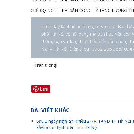
CHẾ ĐỘ NGHỈ THAI SẢN CÔNG TY TĂNG LƯƠNG 
Trên đây là phần nội dung tư vấn của Ban tư
phố Hà Nội về nội dung mà bạn hỏi. Nếu còn v
thêm, bạn vui lòng trực tiếp đến văn phòng t
Mai – Hà Nội. Điện thoại: 0982 205 385/ 094
Trân trọng!
Lưu
BÀI VIẾT KHÁC
Sau 2 ngày nghị án, chiều 21/4, TAND TP Hà Nội 
xảy ra tại Bệnh viện Tim Hà Nội.