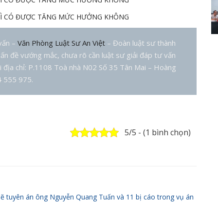
THÌ CÓ ĐƯỢC TĂNG MỨC HƯỞNG KHÔNG
 vấn –
Văn Phòng Luật Sư An Việt
– Đoàn luật sư thành
ấn đề vướng mắc, chưa rõ cần luật sư giải đáp tư vấn
ại địa chỉ: P.1108 Toà nhà N02 Số 35 Tân Mai – Hoàng
4 555 975.
5/5 - (1 bình chọn)
sẽ tuyên án ông Nguyễn Quang Tuấn và 11 bị cáo trong vụ án