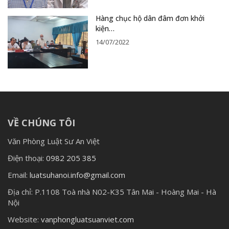
Hàng chục hộ dân đâm đơn khởi
kiện…
14/07/2022
VỀ CHÚNG TÔI
Văn Phòng Luật Sư An Việt
Điện thoại:
0982 205 385
Email:
luatsuhanoi.info@gmail.com
Địa chỉ:
P.1108 Toà nhà N02-K35 Tân Mai - Hoàng Mai - Hà
Nội
Website:
vanphongluatsuanviet.com