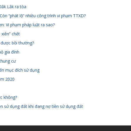
ắk Lắk ra tòa
Còn “phát lộ” nhiều công trình vi phạm TTXD?
ơn: Vi phạm pháp luật ra sao?
 xiên” chết
g được bồi thường?
hộ gia đình
chung cư
yển mục đích sử dụng
ăm 2020
ợc không?
 sử dụng đất khi đang nợ tiền sử dụng đất