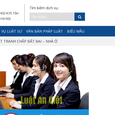
Tìm kiếm dịch vụ:
 N02-K35 Tân
 Hà Nội
 VỤ LUẬT SƯ
VĂN BẢN PHÁP LUẬT
BIỂU MẪU
ẾT TRANH CHẤP ĐẤT ĐAI – NHÀ Ở.