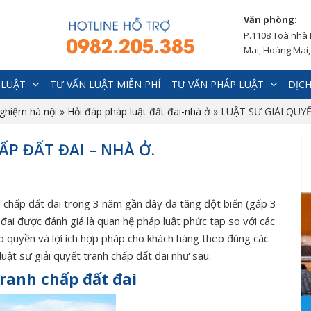
Văn phòng:
P.1108 Toà nhà
Mai, Hoàng Mai,
 LUẬT
TƯ VẤN LUẬT MIỄN PHÍ
TƯ VẤN PHÁP LUẬT
DỊCH
nghiệm hà nội
»
Hỏi đáp pháp luật đất đai-nhà ở
»
LUẬT SƯ GIẢI QUY
ẤP ĐẤT ĐAI – NHÀ Ở.
 chấp đất đai trong 3 năm gần đây đã tăng đột biến (gấp 3
 đai được đánh giá là quan hệ pháp luật phức tạp so với các
 quyền và lợi ích hợp pháp cho khách hàng theo đúng các
luật sư giải quyết tranh chấp đất đai như sau:
tranh chấp đất đai