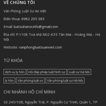
VỀ CHÚNG TÔI
Văn Phòng Luật Sư An Việt
Điện thoại:
0982 205 385
Email:
luatsuhanoi.info@gmail.com
Địa chỉ:
P.1108 Toà nhà N02-K35 Tân Mai - Hoàng Mai - Hà
Nội
Website:
vanphongluatsuanviet.com
TỪ KHÓA
dịch vụ ly hôn
Hỏi đáp pháp luật hình sự
Luật sư Hà Nội
ly hôn
Văn phòng luật sư
Văn phòng luật sư Hà Nội
CHI NHÁNH HỒ CHÍ MINH
Số 245/10B, Nguyễn Trãi, P. Nguyễn Cư Trinh, Quận 1, TP