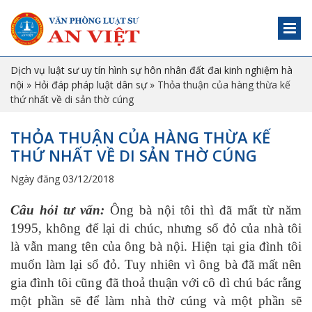
Dịch vụ luật sư uy tín hình sự hôn nhân đất đai kinh nghiệm hà
nội
»
Hỏi đáp pháp luật dân sự
»
Thỏa thuận của hàng thừa kế
thứ nhất về di sản thờ cúng
THỎA THUẬN CỦA HÀNG THỪA KẾ
THỨ NHẤT VỀ DI SẢN THỜ CÚNG
Ngày đăng 03/12/2018
C
âu hỏi
tư vấn
:
Ông bà nội tôi thì đã mất từ năm
1995, không để lại di chúc, nhưng sổ đỏ của nhà tôi
là vẫn mang tên của ông bà nội. Hiện tại gia đình tôi
muốn làm lại sổ đỏ. Tuy nhiên vì ông bà đã mất nên
gia đình tôi cũng đã thoả thuận với cô dì chú bác rằng
một phần sẽ để làm nhà thờ cúng và một phần sẽ