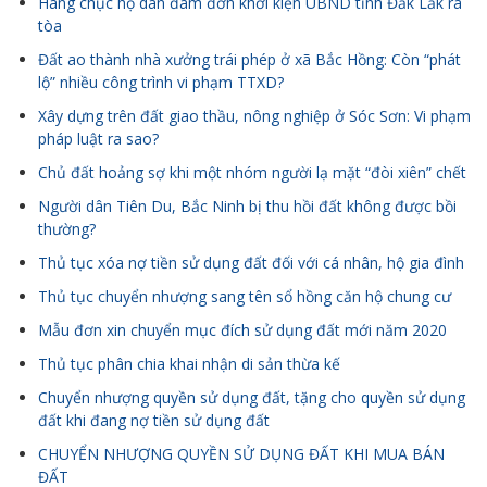
Hàng chục hộ dân đâm đơn khởi kiện UBND tỉnh Đắk Lắk ra
tòa
Đất ao thành nhà xưởng trái phép ở xã Bắc Hồng: Còn “phát
lộ” nhiều công trình vi phạm TTXD?
Xây dựng trên đất giao thầu, nông nghiệp ở Sóc Sơn: Vi phạm
pháp luật ra sao?
Chủ đất hoảng sợ khi một nhóm người lạ mặt “đòi xiên” chết
Người dân Tiên Du, Bắc Ninh bị thu hồi đất không được bồi
thường?
Thủ tục xóa nợ tiền sử dụng đất đối với cá nhân, hộ gia đình
Thủ tục chuyển nhượng sang tên sổ hồng căn hộ chung cư
Mẫu đơn xin chuyển mục đích sử dụng đất mới năm 2020
Thủ tục phân chia khai nhận di sản thừa kế
Chuyển nhượng quyền sử dụng đất, tặng cho quyền sử dụng
đất khi đang nợ tiền sử dụng đất
CHUYỂN NHƯỢNG QUYỀN SỬ DỤNG ĐẤT KHI MUA BÁN
ĐẤT