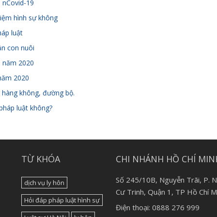
h nCovid-19
nhiệm hình sự không
háp luật
ận con nuôi
ổi năm 2020
 năm 2020
ng hàng không, đường bộ.
pháp luật không?
TỪ KHÓA
CHI NHÁNH HỒ CHÍ MIN
Số 245/10B, Nguyễn Trãi, P. 
dịch vụ ly hôn
Cư Trinh, Quận 1, TP Hồ Chí M
Hỏi đáp pháp luật hình sự
Điện thoại: 0888 276 999