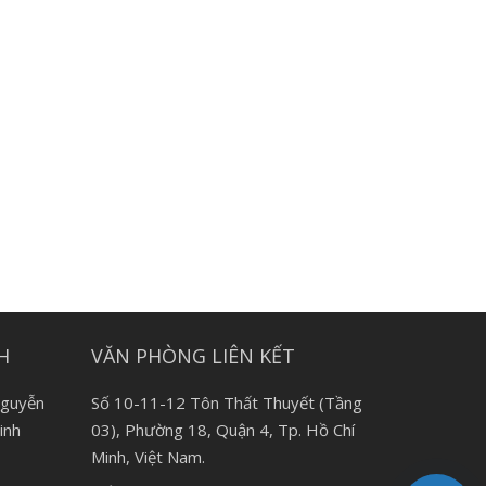
H
VĂN PHÒNG LIÊN KẾT
Nguyễn
Số 10-11-12 Tôn Thất Thuyết (Tầng
inh
03), Phường 18, Quận 4, Tp. Hồ Chí
Minh, Việt Nam.