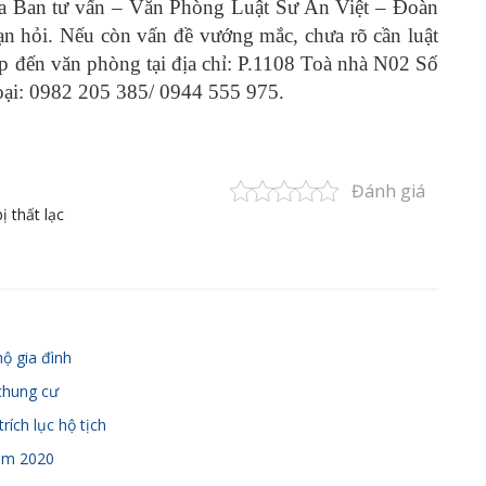
Ban tư vấn – Văn Phòng Luật Sư An Việt – Đoàn
ạn hỏi. Nếu còn vấn đề vướng mắc, chưa rõ cần luật
iếp đến văn phòng tại địa chỉ: P.1108 Toà nhà N02 Số
oại: 0982 205 385/ 0944 555 975.
Đánh giá
ị thất lạc
hộ gia đình
chung cư
rích lục hộ tịch
ăm 2020