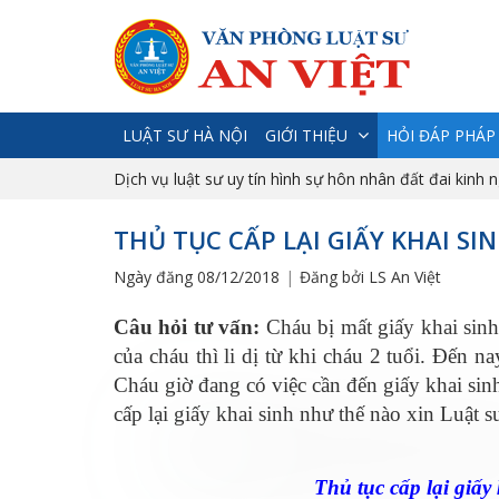
LUẬT SƯ HÀ NỘI
GIỚI THIỆU
HỎI ĐÁP PHÁP
Dịch vụ luật sư uy tín hình sự hôn nhân đất đai kinh 
THỦ TỤC CẤP LẠI GIẤY KHAI SI
Ngày đăng 08/12/2018
Đăng bởi LS An Việt
Câu hỏi tư vấn:
Cháu bị mất giấy khai sinh
của cháu thì li dị từ khi cháu 2 tuổi. Đến n
Cháu giờ đang có việc cần đến giấy khai sin
cấp lại giấy khai sinh như thế nào xin Luật s
Thủ tục cấp lại giấy khai s