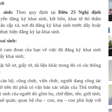
inh
 sinh:
Theo quy định tại
Điều 25 Nghị định
ền đăng ký khai sinh, kết hôn, khai tử thì thẩm
ân cấp xã, nơi đã đăng ký khai sinh trước đây hoặc
hực hiện đăng ký lại khai sinh.
hai sinh:
ó cam đoan của bạn về việc đã đăng ký khai sinh
y khai sinh;
c hồ sơ, giấy tờ, tài liệu khác trong đó có các thông
;
 cán bộ, công chức, viên chức, người đang công tác
 tờ trên thì phải có văn bản xác nhận của Thủ trưởng
 sinh của người đó gồm họ, chữ đệm, tên; giới tính;
 quê quán; quan hệ cha – con, mẹ – con phù hợp với