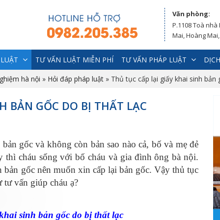
Văn phòng:
P.1108 Toà nhà
Mai, Hoàng Mai,
 LUẬT
TƯ VẤN LUẬT MIỄN PHÍ
TƯ VẤN PHÁP LUẬT
DỊCH
nghiệm hà nội
»
Hỏi đáp pháp luật
»
Thủ tục cấp lại giấy khai sinh bản 
NH BẢN GỐC DO BỊ THẤT LẠC
 bản gốc và không còn bản sao nào cả, bố và mẹ đẻ
ay thì cháu sống với bố cháu và gia đình ông bà nội.
h bản gốc nên muốn xin cấp lại bản gốc. Vậy thủ tục
ư tư vấn giúp cháu ạ?
inh bản gốc do bị thất lạc