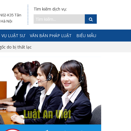
Tìm kiếm dịch vụ:
 N02-K35 Tân
 Hà Nội
 VỤ LUẬT SƯ
VĂN BẢN PHÁP LUẬT
BIỂU MẪU
gốc do bị thất lạc