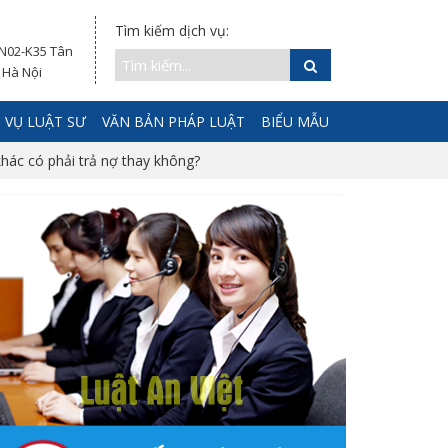
Tìm kiếm dịch vụ:
 N02-K35 Tân
 Hà Nội
 VỤ LUẬT SƯ
VĂN BẢN PHÁP LUẬT
BIỂU MẪU
khác có phải trả nợ thay không?