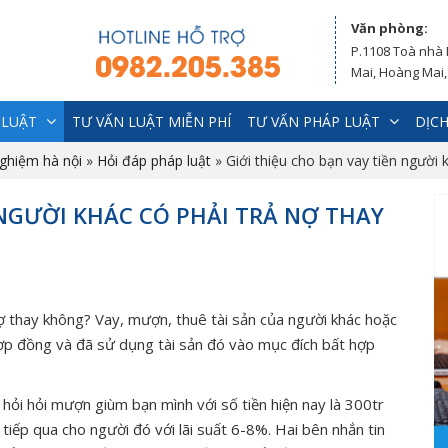
Văn phòng:
P.1108 Toà nhà
Mai, Hoàng Mai,
 LUẬT
TƯ VẤN LUẬT MIỄN PHÍ
TƯ VẤN PHÁP LUẬT
DỊCH
nghiệm hà nội
»
Hỏi đáp pháp luật
»
Giới thiệu cho bạn vay tiền người 
 NGƯỜI KHÁC CÓ PHẢI TRẢ NỢ THAY
 nợ thay không? Vay, mượn, thuê tài sản của người khác hoặc
hợp đồng và đã sử dụng tài sản đó vào mục đích bất hợp
hỏi hỏi mượn giùm bạn mình với số tiền hiện nay là 300tr
tiếp qua cho người đó với lãi suất 6-8%. Hai bên nhắn tin