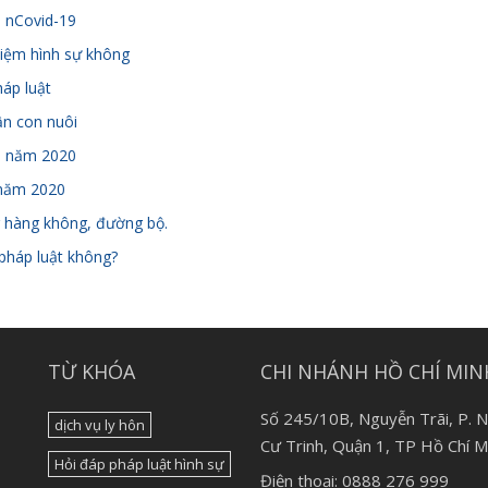
h nCovid-19
nhiệm hình sự không
háp luật
ận con nuôi
ổi năm 2020
 năm 2020
ng hàng không, đường bộ.
pháp luật không?
TỪ KHÓA
CHI NHÁNH HỒ CHÍ MIN
Số 245/10B, Nguyễn Trãi, P. 
dịch vụ ly hôn
Cư Trinh, Quận 1, TP Hồ Chí M
Hỏi đáp pháp luật hình sự
Điện thoại: 0888 276 999