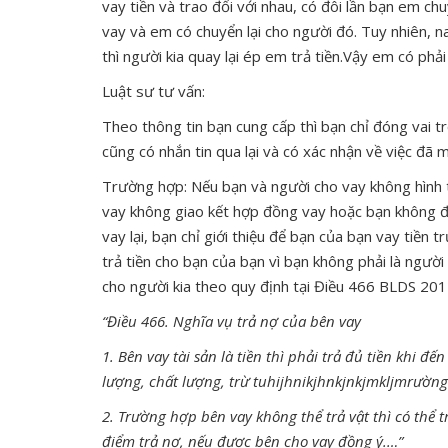
vay tiền và trao đổi với nhau, có đôi lần bạn em c
vay và em có chuyển lại cho người đó. Tuy nhiên, na
thì người kia quay lại ép em trả tiền.Vậy em có phả
Luật sư tư vấn:
Theo thông tin bạn cung cấp thì bạn chỉ đóng vai tr
cũng có nhắn tin qua lại và có xác nhận về việc đã 
Trường hợp: Nếu bạn và người cho vay không hình t
vay không giao kết hợp đồng vay hoặc bạn không đ
vay lại, bạn chỉ giới thiệu để bạn của bạn vay tiền 
trả tiền cho bạn của bạn vì bạn không phải là người
cho người kia theo quy định tại Điều 466 BLDS 201
“Điều 466. Nghĩa vụ trả nợ của bên vay
1. Bên vay tài sản là tiền thì phải trả đủ tiền khi đế
lượng, chất lượng, trừ tuhijhnikjhnkjnkjmkljmrườn
2. Trường hợp bên vay không thể trả vật thì có thể tr
điểm trả nợ, nếu được bên cho vay đồng ý.…”