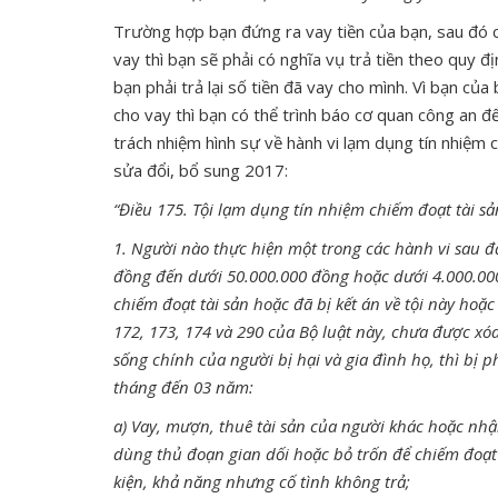
Trường hợp bạn đứng ra vay tiền của bạn, sau đó c
vay thì bạn sẽ phải có nghĩa vụ trả tiền theo quy 
bạn phải trả lại số tiền đã vay cho mình. Vì bạn của
cho vay thì bạn có thể trình báo cơ quan công an để
trách nhiệm hình sự về hành vi lạm dụng tín nhiệm 
sửa đổi, bổ sung 2017:
“Điều 175. Tội lạm dụng tín nhiệm chiếm đoạt tài sả
1. Người nào thực hiện một trong các hành vi sau đâ
đồng đến dưới 50.000.000 đồng hoặc dưới 4.000.00
chiếm đoạt tài sản hoặc đã bị kết án về tội này hoặc 
172, 173, 174 và 290 của Bộ luật này, chưa được xó
sống chính của người bị hại và gia đình họ, thì bị 
tháng đến 03 năm:
a) Vay, mượn, thuê tài sản của người khác hoặc nh
dùng thủ đoạn gian dối hoặc bỏ trốn để chiếm đoạt t
kiện, khả năng nhưng cố tình không trả;