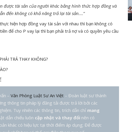
ận được tài sản của người khác bằng hình thức hợp đồng và
n đến không có khả năng trả lại tài sản.…”
 thực hiện hợp đồng vay tài sản với nhau thì bạn không có
tiền để cho P vay lại thì bạn phải trả nợ và có quyền yêu cầu
 PHẢI TRẢ THAY KHÔNG?
NÀO?
Ế
 vấn –
Văn Phòng Luật Sư An Việt
– Đoàn luật sư thành
ng thông tin pháp lý đăng tải được trả lời bởi các
hiệm. Tuy nhiên các thông tin, trích dẫn chỉ
mang
ật dẫn chiếu luôn
cập nhật và thay đổi
nên có
bản khác có hiệu lực tại thời điểm áp dụng; Để được