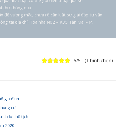
u quả nhất bạn có thể gọi điện thoại qua số
i thư thông qua
n đề vướng mắc, chưa rõ cần luật sư giải đáp tư vấn
òng tại địa chỉ: Toà nhà N02 – K35 Tân Mai – P.
5/5 - (1 bình chọn)
hộ gia đình
chung cư
rích lục hộ tịch
ăm 2020