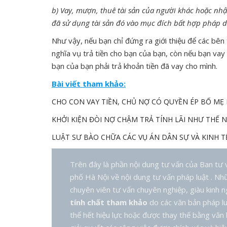
b) Vay, mượn, thuê tài sản của người khác hoặc nh
đã sử dụng tài sản đó vào mục đích bất hợp pháp dẫ
Như vậy, nếu bạn chỉ đứng ra giới thiệu để các bên
nghĩa vụ trả tiền cho bạn của bạn, còn nếu bạn vay 
bạn của bạn phải trả khoản tiền đã vay cho mình.
Bài viết tham khảo:
CHO CON VAY TIỀN, CHỦ NỢ CÓ QUYỀN ÉP BỐ MẸ
KHỞI KIỆN ĐÒI NỢ CHẬM TRẢ TÍNH LÃI NHƯ THẾ 
LUẬT SƯ BÀO CHỮA CÁC VỤ ÁN DÂN SỰ VÀ KINH T
Trên đây là phần nội dung tư vấn của Ban tư
phố Hà Nội về nội dung tư vấn pháp luật . Nhữ
chuyên viên tư vấn chuyên nghiệp, giàu kinh ng
tính chất tham khảo
do các văn bản pháp lu
thể hết hiệu lực hoặc được thay thế bằng văn 