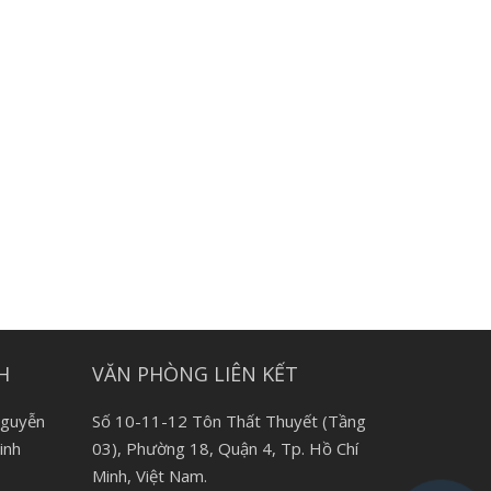
H
VĂN PHÒNG LIÊN KẾT
Nguyễn
Số 10-11-12 Tôn Thất Thuyết (Tầng
inh
03), Phường 18, Quận 4, Tp. Hồ Chí
Minh, Việt Nam.