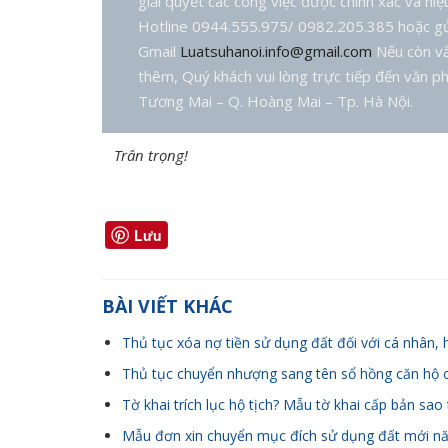
giải quyết các công việc được chính xác và hiệ
Hotline 0944.555.975/ 0982.205.385 hoặc gủ
Gmail
Luatsuhanoi.info@gmail.com
Nếu còn vấ
thêm, Quý khách vui lòng trực tiếp đến văn ph
Tương Mai – Q. Hoàng Mai – Tp. Hà Nội.
Trân trọng!
Lưu
BÀI VIẾT KHÁC
Thủ tục xóa nợ tiền sử dụng đất đối với cá nhân, 
Thủ tục chuyển nhượng sang tên sổ hồng căn hộ 
Tờ khai trích lục hộ tịch? Mẫu tờ khai cấp bản sao t
Mẫu đơn xin chuyển mục đích sử dụng đất mới n