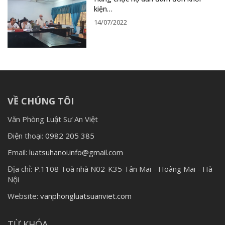
kiện…
14/07/2022
VỀ CHÚNG TÔI
Văn Phòng Luật Sư An Việt
Điện thoại:
0982 205 385
Email:
luatsuhanoi.info@gmail.com
Địa chỉ:
P.1108 Toà nhà N02-K35 Tân Mai - Hoàng Mai - Hà
Nội
Website:
vanphongluatsuanviet.com
TỪ KHÓA