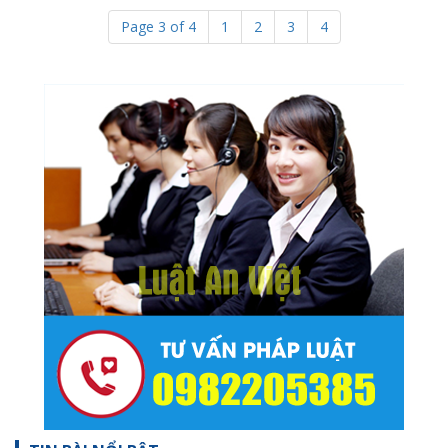
Page 3 of 4
1
2
3
4