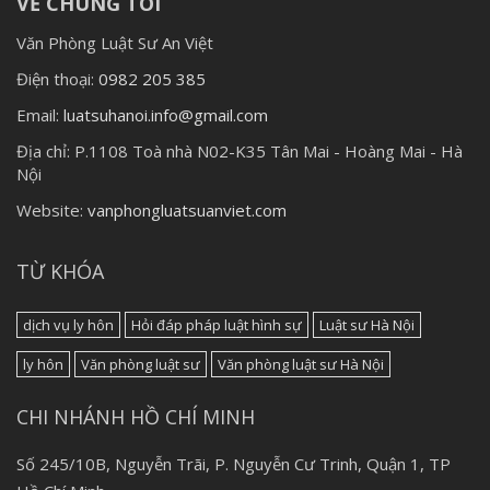
VỀ CHÚNG TÔI
Văn Phòng Luật Sư An Việt
Điện thoại:
0982 205 385
Email:
luatsuhanoi.info@gmail.com
Địa chỉ:
P.1108 Toà nhà N02-K35 Tân Mai - Hoàng Mai - Hà
Nội
Website:
vanphongluatsuanviet.com
TỪ KHÓA
dịch vụ ly hôn
Hỏi đáp pháp luật hình sự
Luật sư Hà Nội
ly hôn
Văn phòng luật sư
Văn phòng luật sư Hà Nội
CHI NHÁNH HỒ CHÍ MINH
Số 245/10B, Nguyễn Trãi, P. Nguyễn Cư Trinh, Quận 1, TP