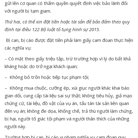
gửi lên cơ quan có thẩm quyền quyết định việc bảo lãnh đối
với người bị tạm giam.
Thứ hai, có thể xin đặt tiền hoặc tài sản để bảo đảm theo quy
định tại điều 122 Bộ luật tố tụng hình sự 2015
.
Bị can, bị cáo được đặt tiền phải làm giấy cam đoan thực hiện
các nghĩa vụ:
– Có mặt theo giấy triệu tập, trừ trường hợp vì lý do bất khả
kháng hoặc do trở ngại khách quan;
– Không bỏ trốn hoặc tiếp tục phạm tội;
– Không mua chuộc, cưỡng ép, xúi giục người khác khai báo
gian dối, cung cấp tài liệu sai sự thật; không tiêu hủy, giả mạo
chứng cứ, tài liệu, đồ vật của vụ án, tẩu tán tài sản liên quan
đến vụ án; không đe dọa, khống chế, trả thù người làm chứng,
bị hại, người tố giác tội phạm và người thân thích của những
người này.
Trường hợp bị can, bị cáo vi phạm nghĩa vụ cam đoan quy