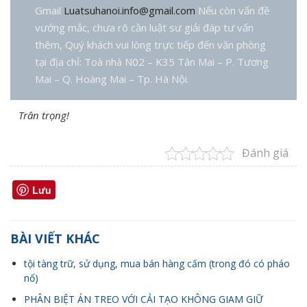
Gmail
Luatsuhanoi.info@gmail.com
Nếu còn vấn đề
vướng mắc, chưa rõ cần luật sư giải đáp tư vấn
thêm, Quý khách vui lòng trực tiếp đến văn phòng
tại địa chỉ: Toà nhà N02 – K35 Tân Mai – P. Tương
Mai – Q. Hoàng Mai – Tp. Hà Nội.
Trân trọng!
Đánh giá
Lưu
BÀI VIẾT KHÁC
tội tàng trữ, sử dụng, mua bán hàng cấm (trong đó có pháo
nổ)
PHÂN BIỆT ÁN TREO VỚI CẢI TẠO KHÔNG GIAM GIỮ