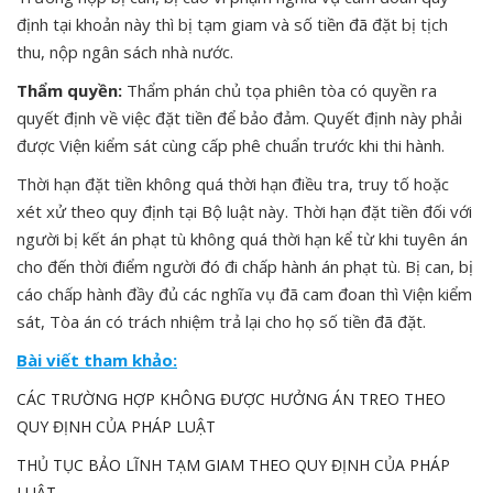
định tại khoản này thì bị tạm giam và số tiền đã đặt bị tịch
thu, nộp ngân sách nhà nước.
Thẩm quyền:
Thẩm phán chủ tọa phiên tòa có quyền ra
quyết định về việc đặt tiền để bảo đảm. Quyết định này phải
được Viện kiểm sát cùng cấp phê chuẩn trước khi thi hành.
Thời hạn đặt tiền không quá thời hạn điều tra, truy tố hoặc
xét xử theo quy định tại Bộ luật này. Thời hạn đặt tiền đối với
người bị kết án phạt tù không quá thời hạn kể từ khi tuyên án
cho đến thời điểm người đó đi chấp hành án phạt tù. Bị can, bị
cáo chấp hành đầy đủ các nghĩa vụ đã cam đoan thì Viện kiểm
sát, Tòa án có trách nhiệm trả lại cho họ số tiền đã đặt.
Bài viết tham khảo:
CÁC TRƯỜNG HỢP KHÔNG ĐƯỢC HƯỞNG ÁN TREO THEO
QUY ĐỊNH CỦA PHÁP LUẬT
THỦ TỤC BẢO LĨNH TẠM GIAM THEO QUY ĐỊNH CỦA PHÁP
LUẬT