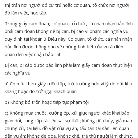
thị trấn nơi người đó cư trú hoặc cơ quan, tổ chức nơi người
đó làm việc, học tập.
Trong giấy cam đoan, cơ quan, tổ chức, cá nhân nhận bảo lĩnh
phải cam đoan không để bị can, bị cáo vi phạm các nghĩa vụ
quy định tại khoản 3 Điều này. Cơ quan, tổ chức, cá nhân nhận
bảo lĩnh được thông báo về những tình tiết của vụ án liên
quan đến việc nhận bảo lĩnh.
Bị can, bị cáo được bảo lĩnh phải làm giấy cam đoan thực hiện
các nghĩa vụ:
a) Có mặt theo giấy triệu tập, trừ trường hợp vì lý do bất khả
kháng hoặc do trở ngại khách quan;
b) Không bỏ trốn hoặc tiếp tục phạm tội;
c) Không mua chuộc, cưỡng ép, xúi giục người khác khai báo
gian dối, cung cấp tài liệu sai sự thật; không tiêu hủy, giả mạo
chứng cứ, tài liệu, đồ vật của vụ án, tẩu tán tài sản liên quan
đến vụ án; không đe dọa, khống chế, trả thù người làm chứng,