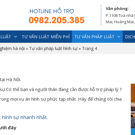
Văn phòng:
P.1108 Toà nhà
Mai, Hoàng Mai,
 LUẬT
TƯ VẤN LUẬT MIỄN PHÍ
TƯ VẤN PHÁP LUẬT
DỊCH
nghiệm hà nội
»
Tư vấn pháp luật hình sự
»
Trang 4
tại Hà Nội.
 sự.Có thể bạn và người thân đang cần được hỗ trợ pháp lý ?
rong mọi vụ án hình sự phức tạp nhất. Hãy để chúng tôi chia
t hình sự nhanh nhất.
ưới đây