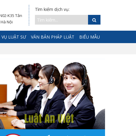
Tìm kiếm dịch vụ:
 N02-K35 Tân
 Hà Nội
 VỤ LUẬT SƯ
VĂN BẢN PHÁP LUẬT
BIỂU MẪU