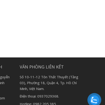
H
VĂN PHÒNG LIÊN KẾT
Nguyễn
Số 10-11-12 Tôn Thất Thuyết (Tầng
inh
03), Phường 18, Quận 4, Tp. Hồ Chí
Minh, Việt Nam.
Điện thoại: 0937029368.
.com
Hotline: 0982 205 385