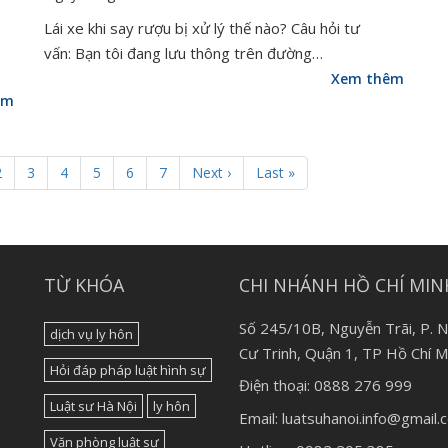
Lái xe khi say rượu bị xử lý thế nào? Câu hỏi tư
vấn: Bạn tôi đang lưu thông trên đường…
Xem thêm
êm
2
3
4
5
6
7
Next ›
Last »
TỪ KHÓA
CHI NHÁNH HỒ CHÍ MIN
Số 245/10B, Nguyễn Trãi, P. 
dịch vụ ly hôn
Cư Trinh, Quận 1, TP Hồ Chí M
Hỏi đáp pháp luật hình sự
Điện thoại: 0888 276 999
Luật sư Hà Nội
ly hôn
Email: luatsuhanoi.info@gmail
Văn phòng luật sư