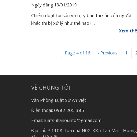
Ngày đăng 13/01/2019
Chiếm đoạt tài sản và tự ý bán tài sản của người
khác thì bị xử lý như thế nào?…
Xem th
Page 4 of 16
‹ Previous
1
VỀ CHÚNG TÔI
Văn Phòng Luật Sư An Việt
Điện thoại:
0982 205 385
Email:
luatsuhanoi.info@gmail.com
Địa chỉ:
P.1108 Toà nhà N02-K35 Tân Mai - Hoàng
Mai - Hà Nội