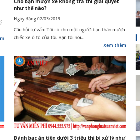
Cho bạn mượn xe không trả thì giải quyết
như thế nào?
Ngày đăng 02/03/2019
ể
Câu hỏi tư vấn: Tôi có cho một người bạn thân mượn
chiếc xe ô tô của tôi. Bạn tôi nói…
êm
Xem thêm
Đánh bạc ăn tiền dưới 3 triệu thì bị xử lý như