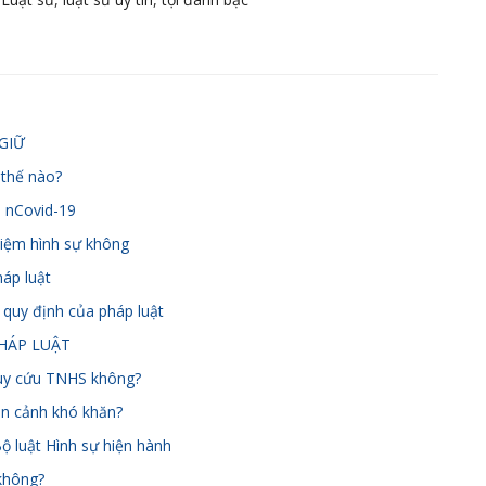
GIỮ
 thế nào?
h nCovid-19
nhiệm hình sự không
háp luật
 quy định của pháp luật
HÁP LUẬT
ruy cứu TNHS không?
oàn cảnh khó khăn?
Bộ luật Hình sự hiện hành
 không?