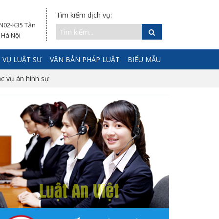
Tìm kiếm dịch vụ:
 N02-K35 Tân
 Hà Nội
 VỤ LUẬT SƯ
VĂN BẢN PHÁP LUẬT
BIỂU MẪU
c vụ án hình sự