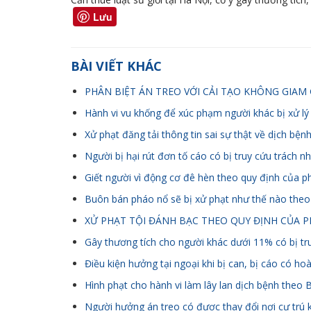
Lưu
BÀI VIẾT KHÁC
PHÂN BIỆT ÁN TREO VỚI CẢI TẠO KHÔNG GIAM 
Hành vi vu khống để xúc phạm người khác bị xử lý
Xử phạt đăng tải thông tin sai sự thật về dịch bện
Người bị hại rút đơn tố cáo có bị truy cứu trách 
Giết người vì động cơ đê hèn theo quy định của p
Buôn bán pháo nổ sẽ bị xử phạt như thế nào theo
XỬ PHẠT TỘI ĐÁNH BẠC THEO QUY ĐỊNH CỦA P
Gây thương tích cho người khác dưới 11% có bị t
Điều kiện hưởng tại ngoại khi bị can, bị cáo có h
Hình phạt cho hành vi làm lây lan dịch bệnh theo 
Người hưởng án treo có được thay đổi nơi cư trú