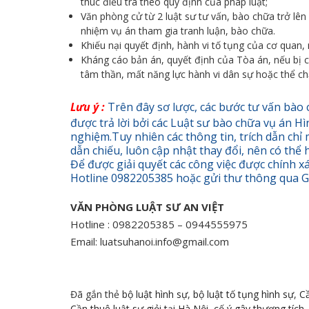
thúc điều tra theo quy định của pháp luật;
Văn phòng cử từ 2 luật sư tư vấn, bào chữa trở lên 
nhiệm vụ án tham gia tranh luận, bào chữa.
Khiếu nại quyết định, hành vi tố tụng của cơ quan,
Kháng cáo bản án, quyết định của Tòa án, nếu bị 
tâm thần, mất năng lực hành vi dân sự hoặc thể chấ
Lưu ý :
Trên đây sơ lược, các bước tư vấn bào 
được trả lời bởi các Luật sư bào chữa vụ án Hì
nghiệm.Tuy nhiên các thông tin, trích dẫn chỉ
dẫn chiếu, luôn cập nhật thay đổi, nên có thể h
Để được giải quyết các công việc được chính xá
Hotline 0982205385 hoặc gửi thư thông qua G
VĂN PHÒNG LUẬT SƯ AN VIỆT
Hotline : 0982205385 – 0944555975
Email: luatsuhanoi.info@gmail.com
Đã gắn thẻ
bộ luật hình sự
,
bộ luật tố tụng hình sự
,
Cầ
Cần thuê luật sư giỏi tại Hà Nội
,
cố ý gây thương tích