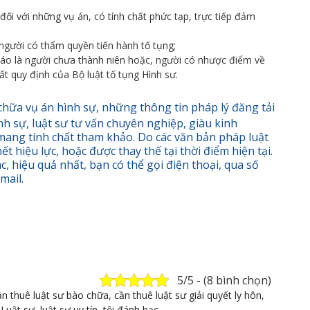
đối với những vụ án, có tính chất phức tạp, trực tiếp đảm
 người có thẩm quyền tiến hành tố tụng;
cáo là người chưa thành niên hoặc, người có nhược điểm về
t quy định của Bộ luật tố tụng Hình sư.
chữa vụ án hình sự, những thông tin pháp lý đăng tải
nh sự, luật sư tư vấn chuyên nghiệp, giàu kinh
 mang tính chất tham khảo. Do các văn bản pháp luật
ết hiệu lực, hoặc được thay thế tại thời điểm hiện tại.
c, hiệu quả nhất, bạn có thể gọi điện thoại, qua số
mail.
5/5 - (8 bình chọn)
n thuê luật sư bào chữa
,
cần thuê luật sư giải quyết ly hôn
,
,
Luật sư
,
luật sư uy tín
,
tội đánh bạc