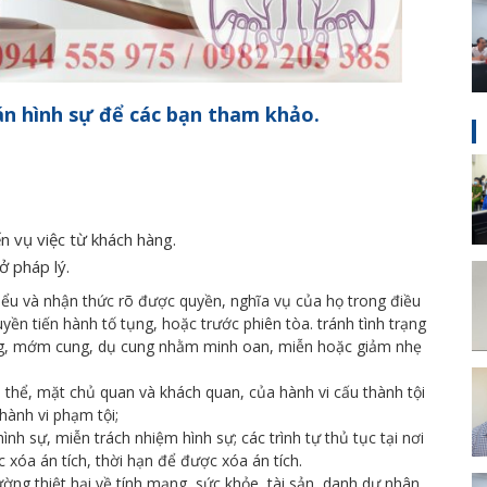
án hình sự để các bạn tham khảo.
n vụ việc từ khách hàng.
ở pháp lý.
hiểu và nhận thức rõ được quyền, nghĩa vụ của họ trong điều
yền tiến hành tố tụng, hoặc trước phiên tòa. tránh tình trạng
ung, mớm cung, dụ cung nhằm minh oan, miễn hoặc giảm nhẹ
thể, mặt chủ quan và khách quan, của hành vi cấu thành tội
hành vi phạm tội;
hình sự, miễn trách nhiệm hình sự; các trình tự thủ tục tại nơi
xóa án tích, thời hạn để được xóa án tích.
ờng thiệt hại về tính mạng, sức khỏe, tài sản, danh dự nhân