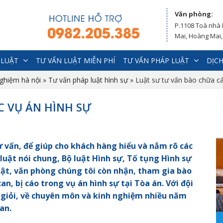
Văn phòng:
P.1108 Toà nhà
Mai, Hoàng Mai,
 LUẬT
TƯ VẤN LUẬT MIỄN PHÍ
TƯ VẤN PHÁP LUẬT
DỊCH
nghiệm hà nội
»
Tư vấn pháp luật hình sự
»
Luật sư tư vấn bào chữa cá
C VỤ ÁN HÌNH SỰ
ư vấn, để giúp cho khách hàng hiểu và nắm rõ các
luật nói chung, Bộ luật Hình sự, Tố tụng Hình sự
uật, văn phòng chúng tôi còn nhận, tham gia bào
can, bị cáo trong vụ án hình sự tại Tòa án.
Với đội
 giỏi, về chuyên môn và kinh nghiệm nhiều năm
an.