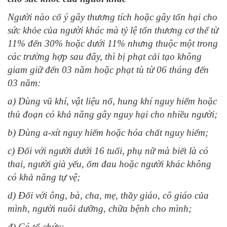
Người nào cố ý gây thương tích hoặc gây tổn hại cho
sức khỏe của người khác mà tỷ lệ tổn thương cơ thể từ
11% đến 30% hoặc dưới 11% nhưng thuộc một trong
các trường hợp sau đây, thì bị phạt cải tạo không
giam giữ đến 03 năm hoặc phạt tù từ 06 tháng đến
03 năm:
a) Dùng vũ khí, vật liệu nổ, hung khí nguy hiểm hoặc
thủ đoạn có khả năng gây nguy hại cho nhiều người;
b) Dùng a-xít nguy hiểm hoặc hóa chất nguy hiểm;
c) Đối với người dưới 16 tuổi, phụ nữ mà biết là có
thai, người già yếu, ốm đau hoặc người khác không
có khả năng tự vệ;
d) Đối với ông, bà, cha, mẹ, thầy giáo, cô giáo của
mình, người nuôi dưỡng, chữa bệnh cho mình;
đ) Có tổ chức;