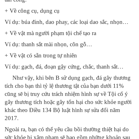
+ Về công cụ, dụng cụ
Ví dụ: búa đinh, dao phay, các loại dao sắc, nhọn…
+ Về vật mà người phạm tội chế tạo ra
Ví dụ: thanh sắt mài nhọn, côn gỗ…
+ Về vật có sẵn trong tự nhiên
Ví dụ: gạch, đá, đoạn gậy cứng, chắc, thanh sắt…
Như vậy, khi bên B sử dụng gạch, đá gây thương
tích cho bạn thì tỷ lệ thương tật của bạn dưới 11%
cũng sẽ bị truy cứu trách nhiệm hình sự về Tội cố ý
gây thương tích hoặc gây tổn hại cho sức khỏe người
khác theo Điều 134 Bộ luật hình sự sửa đổi năm
2017.
Ngoài ra, bạn có thể yêu cầu bồi thường thiệt hại do
sức khỏe bị xâm phạm sẽ bao gồm những khoản sau