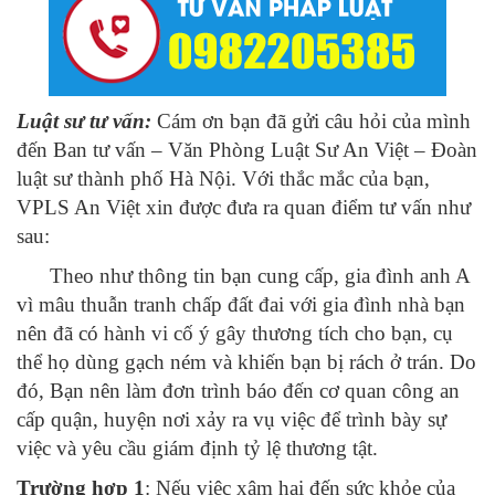
Luật sư tư vấn:
Cám ơn bạn đã gửi câu hỏi của mình
đến Ban tư vấn – Văn Phòng Luật Sư An Việt – Đoàn
luật sư thành phố Hà Nội. Với thắc mắc của bạn,
VPLS An Việt xin được đưa ra quan điểm tư vấn như
sau:
Theo như thông tin bạn cung cấp, gia đình anh A
vì mâu thuẫn tranh chấp đất đai với gia đình nhà bạn
nên đã có hành vi cố ý gây thương tích cho bạn, cụ
thể họ dùng gạch ném và khiến bạn bị rách ở trán. Do
đó, Bạn nên làm đơn trình báo đến cơ quan công an
cấp quận, huyện nơi xảy ra vụ việc để trình bày sự
việc và yêu cầu giám định tỷ lệ thương tật.
Trường hợp 1
: Nếu việc xâm hại đến sức khỏe của