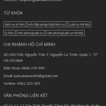
TỪ KHÓA
dịch vụ ly hôn
Hỏi đáp pháp luật hình sự
Luật sư Hà Nội
ly hôn
Văn phòng luật sư
Văn phòng luật sư Hà Nội
CHI NHÁNH HỒ CHÍ MINH
Số 245/10B, Nguyễn Trãi, P. Nguyễn Cư Trinh, Quận 1, TP
Hồ Chí Minh
Điện thoại: 0888 276 999
Email: luatsuhanoi.info@gmail.com
Hotline: 0982 205 385
VĂN PHÒNG LIÊN KẾT
Số 10-11-12 Tôn Thất Thuyết (Tầng 03), Phường 18, Quận