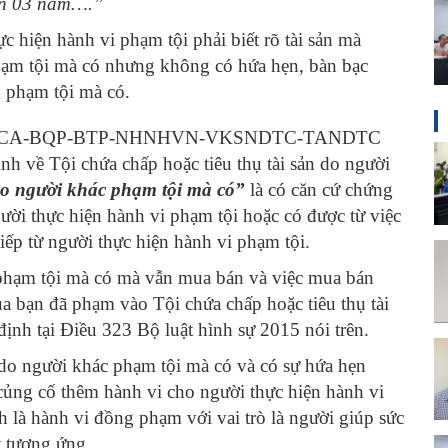
đến 03 năm….”
 hiện hành vi phạm tội phải biết rõ tài sản mà
phạm tội mà có nhưng không có hứa hẹn, bàn bạc
o phạm tội mà có.
/TTLT-BCA-BQP-BTP-NHNHVN-VKSNDTC-TANDTC
 về Tội chứa chấp hoặc tiêu thụ tài sản do người
 do người khác phạm tội mà có”
là có căn cứ chứng
người thực hiện hành vi phạm tội hoặc có được từ việc
tiếp từ người thực hiện hành vi phạm tội.
o phạm tội mà có mà vẫn mua bán và việc mua bán
ủa bạn đã phạm vào Tội chứa chấp hoặc tiêu thụ tài
ịnh tại Điều 323 Bộ luật hình sự 2015 nói trên.
n do người khác phạm tội mà có và có sự hứa hẹn
củng cố thêm hành vi cho người thực hiện hành vi
h là hành vi đồng phạm với vai trò là người giúp sức
t tương ứng.