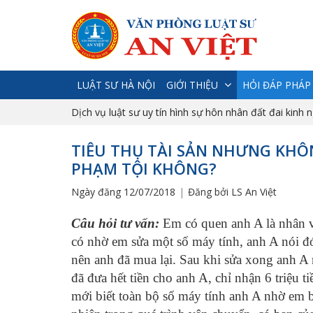
LUẬT SƯ HÀ NỘI
GIỚI THIỆU
HỎI ĐÁP PHÁP
Dịch vụ luật sư uy tín hình sự hôn nhân đất đai kinh 
TIÊU THỤ TÀI SẢN NHƯNG KHÔ
PHẠM TỘI KHÔNG?
Ngày đăng 12/07/2018
Đăng bởi LS An Việt
Câu hỏi tư vấn:
Em có quen anh A là nhân v
có nhờ em sửa một số máy tính, anh A nói đ
nên anh đã mua lại. Sau khi sửa xong anh A
đã đưa hết tiền cho anh A, chỉ nhận 6 triệu 
mới biết toàn bộ số máy tính anh A nhờ em 