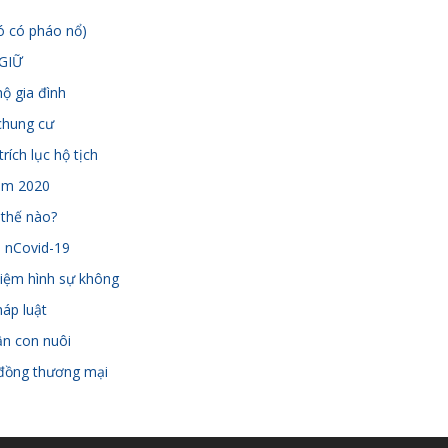
ó có pháo nổ)
GIỮ
hộ gia đình
chung cư
rích lục hộ tịch
ăm 2020
 thế nào?
h nCovid-19
nhiệm hình sự không
háp luật
ận con nuôi
 đồng thương mại