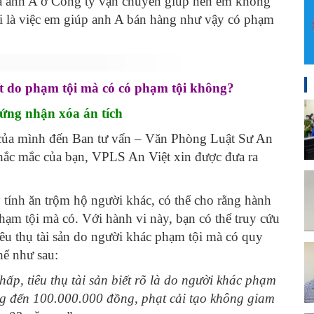
ủa anh A ở Công ty vận chuyển giúp nên em không
i là việc em giúp anh A bán hàng như vậy có phạm
ết do phạm tội mà có có phạm tội không?
hứng nhận xóa án tích
của mình đến Ban tư vấn – Văn Phòng Luật Sư An
thắc mắc của bạn, VPLS An Việt xin được đưa ra
 tính ăn trộm hộ người khác, có thể cho rằng hành
phạm tội mà có. Với hành vi này, bạn có thể truy cứu
iêu thụ tài sản do người khác phạm tội mà có quy
hể như sau:
p, tiêu thụ tài sản biết rõ là do người khác phạm
ồng đến 100.000.000 đồng, phạt cải tạo không giam