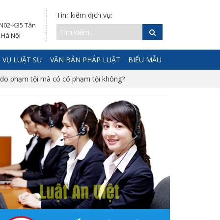
Tìm kiếm dịch vụ:
 N02-K35 Tân
 Hà Nội
 VỤ LUẬT SƯ
VĂN BẢN PHÁP LUẬT
BIỂU MẪU
t do phạm tội mà có có phạm tội không?