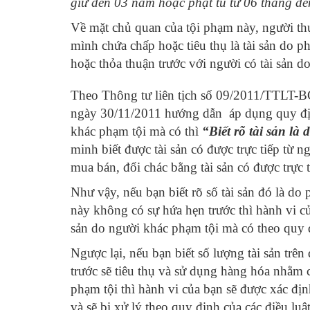
giữ đến 03 năm hoặc phạt tù từ 06 tháng 
Về mặt chủ quan của tội phạm này, người thực
mình chứa chấp hoặc tiêu thụ là tài sản do 
hoặc thỏa thuận trước với người có tài sản d
Theo Thông tư liên tịch số 09/2011
ngày 30/11/2011 hướng dẫn áp dụng quy định
khác phạm tội mà có thì
“Biết rõ tài sản là
minh biết được tài sản có được trực tiếp từ 
mua bán, đổi chác bằng tài sản có được trực 
Như vậy, nếu bạn biết rõ số tài sản đó là d
này không có sự hứa hẹn trước thì hành vi c
sản do người khác phạm tội mà có theo quy đ
Ngược lại, nếu bạn biết số lượng tài sản trê
trước sẽ tiêu thụ và sử dụng hàng hóa nhằm 
phạm tội thì hành vi của bạn sẽ được xác địn
và sẽ bị xử lý theo quy định của các điều luậ