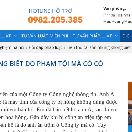
Văn phòng:
P.1108 Toà nhà
Mai, Hoàng Mai,
 LUẬT
TƯ VẤN LUẬT MIỄN PHÍ
TƯ VẤN PHÁP LUẬT
DỊCH
nghiệm hà nội
»
Hỏi đáp pháp luật
»
Tiêu thụ tài sản nhưng không biế
NG BIẾT DO PHẠM TỘI MÀ CÓ CÓ
iên của một Công ty Công nghệ thông tin. Anh A
ó là máy tính của công ty bị hỏng không dùng được
 nhờ em bán hộ. Em đã bán hết hộ anh A, sau đó em
tiền hoa hồng. Gần đây khi bị công an triệu tập em
bán hộ là do anh ăn trộm ở Công ty mà có. Tuy