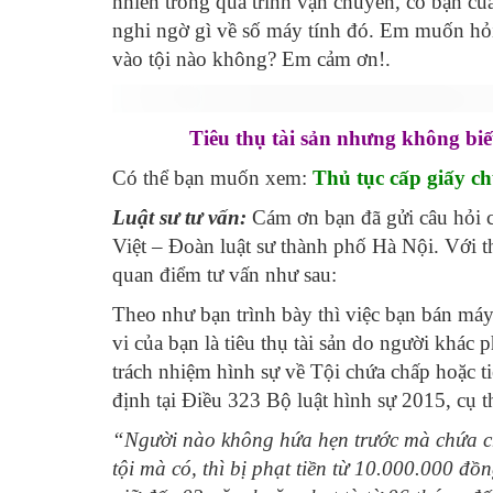
nhiên trong quá trình vận chuyển, có bạn c
nghi ngờ gì về số máy tính đó. Em muốn hỏ
vào tội nào không? Em cảm ơn!.
Tiêu thụ tài sản nhưng không bi
Có thể bạn muốn xem:
Thủ tục cấp giấy c
Luật sư tư vấn:
Cám ơn bạn đã gửi câu hỏi 
Việt – Đoàn luật sư thành phố Hà Nội. Với 
quan điểm tư vấn như sau:
Theo như bạn trình bày thì việc bạn bán máy
vi của bạn là tiêu thụ tài sản do người khác 
trách nhiệm hình sự về Tội chứa chấp hoặc t
định tại Điều 323 Bộ luật hình sự 2015, cụ t
“Người nào không hứa hẹn trước mà chứa chấ
tội mà có, thì bị phạt tiền từ 10.000.000 đ