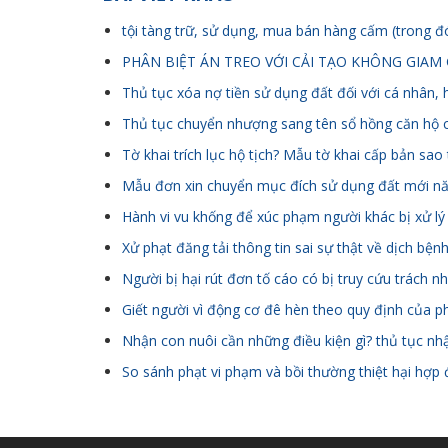
tội tàng trữ, sử dụng, mua bán hàng cấm (trong đ
PHÂN BIỆT ÁN TREO VỚI CẢI TẠO KHÔNG GIAM 
Thủ tục xóa nợ tiền sử dụng đất đối với cá nhân, 
Thủ tục chuyển nhượng sang tên sổ hồng căn hộ 
Tờ khai trích lục hộ tịch? Mẫu tờ khai cấp bản sao t
Mẫu đơn xin chuyển mục đích sử dụng đất mới n
Hành vi vu khống để xúc phạm người khác bị xử lý
Xử phạt đăng tải thông tin sai sự thật về dịch bện
Người bị hại rút đơn tố cáo có bị truy cứu trách 
Giết người vì động cơ đê hèn theo quy định của p
Nhận con nuôi cần những điều kiện gì? thủ tục nh
So sánh phạt vi phạm và bồi thường thiệt hại hợp