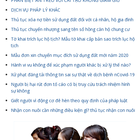
PHÂN BIỆT ÁN TREO VỚI CẢI TẠO KHÔNG GIAM GIỮ
DỊCH VỤ PHÁP LÝ KHÁC
Thủ tục xóa nợ tiền sử dụng đất đối với cá nhân, hộ gia đình
Thủ tục chuyển nhượng sang tên sổ hồng căn hộ chung cư
Tờ khai trích lục hộ tịch? Mẫu tờ khai cấp bản sao trích lục hộ
tịch
Mẫu đơn xin chuyển mục đích sử dụng đất mới năm 2020
Hành vi vu khống để xúc phạm người khác bị xử lý thế nào?
Xử phạt đăng tải thông tin sai sự thật về dịch bệnh nCovid-19
Người bị hại rút đơn tố cáo có bị truy cứu trách nhiệm hình
sự không
Giết người vì động cơ đê hèn theo quy định của pháp luật
Nhận con nuôi cần những điều kiện gì? thủ tục nhận con nuôi