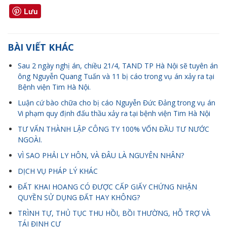
Lưu
BÀI VIẾT KHÁC
Sau 2 ngày nghị án, chiều 21/4, TAND TP Hà Nội sẽ tuyên án
ông Nguyễn Quang Tuấn và 11 bị cáo trong vụ án xảy ra tại
Bệnh viện Tim Hà Nội.
Luận cứ bào chữa cho bị cáo Nguyễn Đức Đảng trong vụ án
Vi phạm quy định đấu thầu xảy ra tại bệnh viện Tim Hà Nội
TƯ VẤN THÀNH LẬP CÔNG TY 100% VỐN ĐẦU TƯ NƯỚC
NGOÀI.
VÌ SAO PHẢI LY HÔN, VÀ ĐÂU LÀ NGUYÊN NHÂN?
DỊCH VỤ PHÁP LÝ KHÁC
ĐẤT KHAI HOANG CÓ ĐƯỢC CẤP GIẤY CHỨNG NHẬN
QUYỀN SỬ DỤNG ĐẤT HAY KHÔNG?
TRÌNH TỰ, THỦ TỤC THU HỒI, BỒI THƯỜNG, HỖ TRỢ VÀ
TÁI ĐỊNH CƯ