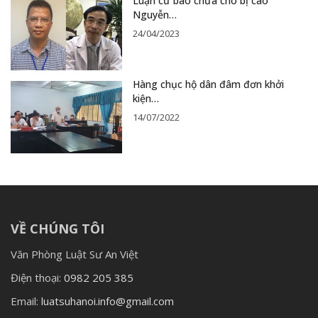
Luận cứ bào chữa cho bị cáo
Nguyễn…
24/04/2023
Hàng chục hộ dân đâm đơn khởi
kiện…
14/07/2022
VỀ CHÚNG TÔI
Văn Phòng Luật Sư An Việt
Điện thoại:
0982 205 385
Email:
luatsuhanoi.info@gmail.com