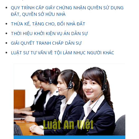
QUY TRÌNH CẤP GIẤY CHỨNG NHẬN QUYỀN SỬ DỤNG
ĐẤT, QUYỀN SỞ HỮU NHÀ
THỪA KẾ, TẶNG CHO, ĐỔI NHÀ ĐẤT
THỜI HIỆU KHỞI KIỆN VỤ ÁN DÂN SỰ
GIẢI QUYẾT TRANH CHẤP DÂN SỰ
LUẬT SƯ TƯ VẤN VỀ TỘI LÀM NHỤC NGƯỜI KHÁC