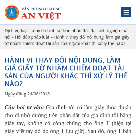
Dịch vụ luật sư uy tín hình sự hôn nhân đất đai kinh nghiệm hà
nội
»
Hỏi đáp pháp luật
»
Hành vi thay đổi nội dung, làm giả giấy
tờ nhằm chiếm đoạt tài sản của người khác thì xử lý thế nào?
HÀNH VI THAY ĐỔI NỘI DUNG, LÀM
GIẢ GIẤY TỜ NHẰM CHIẾM ĐOẠT TÀI
SẢN CỦA NGƯỜI KHÁC THÌ XỬ LÝ THẾ
NÀO?
Ngày đăng 24/08/2018
C
âu hỏi
tư vấn
:
Gia đình tôi có làm giấy thỏa thuận
cho đi nhờ đường trên phần đất của gia đình tôi bằng
giấy tay, không có công chứng cho ông T (hiện tại
giấy viết tay đó do ông T lưu giữ). Sau đó, ông T bán