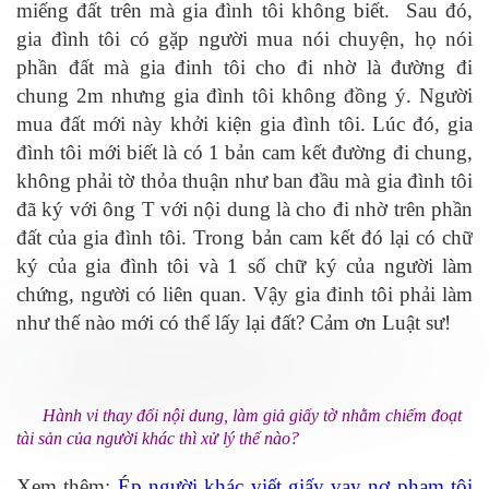
miếng đất trên mà gia đình tôi không biết. Sau đó,
gia đình tôi có gặp người mua nói chuyện, họ nói
phần đất mà gia đinh tôi cho đi nhờ là đường đi
chung 2m nhưng gia đình tôi không đồng ý. Người
mua đất mới này khởi kiện gia đình tôi. Lúc đó, gia
đình tôi mới biết là có 1 bản cam kết đường đi chung,
không phải tờ thỏa thuận như ban đầu mà gia đình tôi
đã ký với ông T với nội dung là cho đi nhờ trên phần
đất của gia đình tôi. Trong bản cam kết đó lại có chữ
ký của gia đình tôi và 1 số chữ ký của người làm
chứng, người có liên quan. Vậy gia đinh tôi phải làm
như thế nào mới có thể lấy lại đất? Cảm ơn Luật sư!
Hành vi thay đổi nội dung, làm giả giấy tờ nhằm chiếm đoạt
tài sản của người khác thì xử lý thế nào?
Xem thêm:
Ép người khác viết giấy vay nợ phạm tội