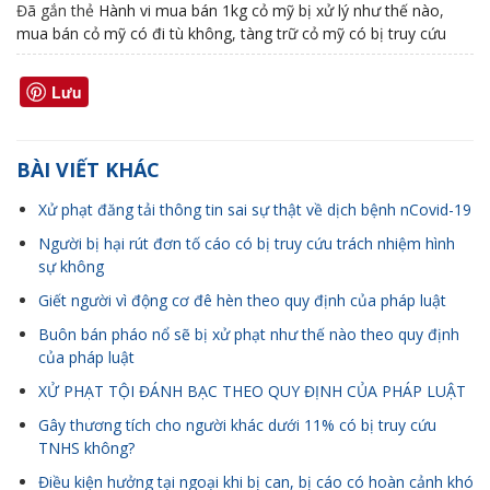
Đã gắn thẻ
Hành vi mua bán 1kg cỏ mỹ bị xử lý như thế nào
,
mua bán cỏ mỹ có đi tù không
,
tàng trữ cỏ mỹ có bị truy cứu
Lưu
BÀI VIẾT KHÁC
Xử phạt đăng tải thông tin sai sự thật về dịch bệnh nCovid-19
Người bị hại rút đơn tố cáo có bị truy cứu trách nhiệm hình
sự không
Giết người vì động cơ đê hèn theo quy định của pháp luật
Buôn bán pháo nổ sẽ bị xử phạt như thế nào theo quy định
của pháp luật
XỬ PHẠT TỘI ĐÁNH BẠC THEO QUY ĐỊNH CỦA PHÁP LUẬT
Gây thương tích cho người khác dưới 11% có bị truy cứu
TNHS không?
Điều kiện hưởng tại ngoại khi bị can, bị cáo có hoàn cảnh khó