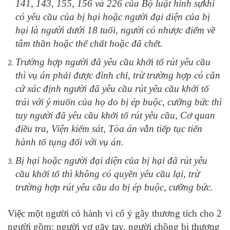
141, 143, 155, 156 và 226 của Bộ luật hình sựkhi
có yêu cầu của bị hại hoặc người đại diện của bị
hại là người dưới 18 tuổi, người có nhược điểm về
tâm thần hoặc thể chất hoặc đã chết.
Trường hợp người đã yêu cầu khởi tố rút yêu cầu
thì vụ án phải được đình chỉ, trừ trường hợp có căn
cứ xác định người đã yêu cầu rút yêu cầu khởi tố
trái với ý muốn của họ do bị ép buộc, cưỡng bức thì
tuy người đã yêu cầu khởi tố rút yêu cầu, Cơ quan
điều tra, Viện kiểm sát, Tòa án vẫn tiếp tục tiến
hành tố tụng đối với vụ án.
Bị hại hoặc người đại diện của bị hại đã rút yêu
cầu khởi tố thì không có quyền yêu cầu lại, trừ
trường hợp rút yêu cầu do bị ép buộc, cưỡng bức.
Việc một người có hành vi cố ý gây thương tích cho 2
người gồm: người vợ gãy tay, người chồng bị thương