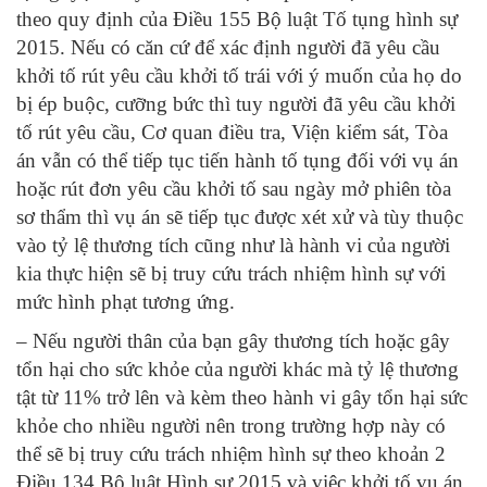
theo quy định của Điều 155 Bộ luật Tố tụng hình sự
2015. Nếu có căn cứ để xác định người đã yêu cầu
khởi tố rút yêu cầu khởi tố trái với ý muốn của họ do
bị ép buộc, cưỡng bức thì tuy người đã yêu cầu khởi
tố rút yêu cầu, Cơ quan điều tra, Viện kiểm sát, Tòa
án vẫn có thể tiếp tục tiến hành tố tụng đối với vụ án
hoặc rút đơn yêu cầu khởi tố sau ngày mở phiên tòa
sơ thẩm thì vụ án sẽ tiếp tục được xét xử và tùy thuộc
vào tỷ lệ thương tích cũng như là hành vi của người
kia thực hiện sẽ bị truy cứu trách nhiệm hình sự với
mức hình phạt tương ứng.
– Nếu người thân của bạn gây thương tích hoặc gây
tổn hại cho sức khỏe của người khác mà tỷ lệ thương
tật từ 11% trở lên và kèm theo hành vi gây tổn hại sức
khỏe cho nhiều người nên trong trường hợp này có
thể sẽ bị truy cứu trách nhiệm hình sự theo khoản 2
Điều 134 Bộ luật Hình sự 2015 và việc khởi tố vụ án