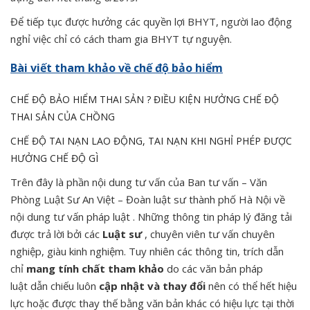
Để tiếp tục được hưởng các quyền lợi BHYT, người lao động
nghỉ việc chỉ có cách tham gia BHYT tự nguyện.
Bài viết tham khảo về chế độ bảo hiểm
CHẾ ĐỘ BẢO HIỂM THAI SẢN ? ĐIỀU KIỆN HƯỞNG CHẾ ĐỘ
THAI SẢN CỦA CHỒNG
CHẾ ĐỘ TAI NẠN LAO ĐỘNG, TAI NẠN KHI NGHỈ PHÉP ĐƯỢC
HƯỞNG CHẾ ĐỘ GÌ
Trên đây là phần nội dung tư vấn của Ban tư vấn – Văn
Phòng Luật Sư An Việt – Đoàn luật sư thành phố Hà Nội về
nội dung tư vấn pháp luật . Những thông tin pháp lý đăng tải
được trả lời bởi các
Luật sư
, chuyên viên tư vấn chuyên
nghiệp, giàu kinh nghiệm. Tuy nhiên các thông tin, trích dẫn
chỉ
mang tính chất tham khảo
do các văn bản pháp
luật dẫn chiếu luôn
cập nhật và thay đổi
nên có thể hết hiệu
lực hoặc được thay thế bằng văn bản khác có hiệu lực tại thời