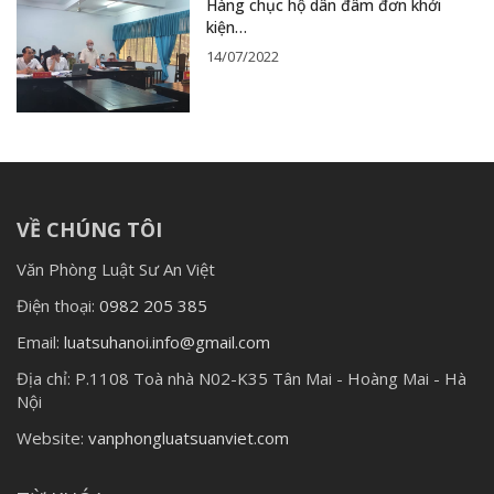
Hàng chục hộ dân đâm đơn khởi
kiện…
14/07/2022
VỀ CHÚNG TÔI
Văn Phòng Luật Sư An Việt
Điện thoại:
0982 205 385
Email:
luatsuhanoi.info@gmail.com
Địa chỉ:
P.1108 Toà nhà N02-K35 Tân Mai - Hoàng Mai - Hà
Nội
Website:
vanphongluatsuanviet.com