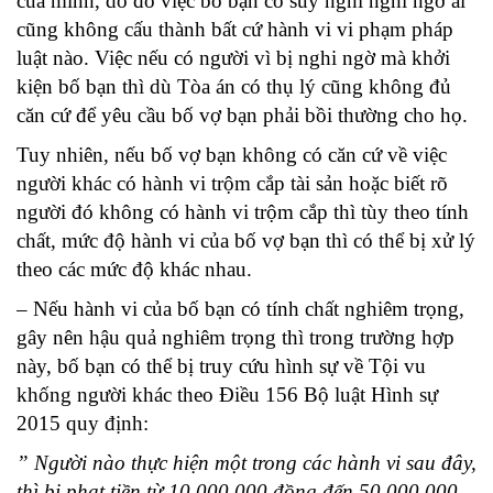
của mình, do đó việc bố bạn có suy nghĩ nghi ngờ ai
cũng không cấu thành bất cứ hành vi vi phạm pháp
luật nào. Việc nếu có người vì bị nghi ngờ mà khởi
kiện bố bạn thì dù Tòa án có thụ lý cũng không đủ
căn cứ để yêu cầu bố vợ bạn phải bồi thường cho họ.
Tuy nhiên, nếu bố vợ bạn không có căn cứ về việc
người khác có hành vi trộm cắp tài sản hoặc biết rõ
người đó không có hành vi trộm cắp thì tùy theo tính
chất, mức độ hành vi của bố vợ bạn thì có thể bị xử lý
theo các mức độ khác nhau.
– Nếu hành vi của bố bạn có tính chất nghiêm trọng,
gây nên hậu quả nghiêm trọng thì trong trường hợp
này, bố bạn có thể bị truy cứu hình sự về Tội vu
khống người khác theo Điều 156 Bộ luật Hình sự
2015 quy định:
” Người nào thực hiện một trong các hành vi sau đây,
thì bị phạt tiền từ 10.000.000 đồng đến 50.000.000