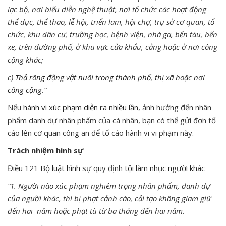
lạc bộ, nơi biểu diễn nghệ thuật, nơi tổ chức các hoạt động
thể dục, thể thao, lễ hội, triển lãm, hội chợ, trụ sở cơ quan, tổ
chức, khu dân cư, trường học, bệnh viện, nhà ga, bến tàu, bến
xe, trên đường phố, ở khu vực cửa khẩu, cảng hoặc ở nơi công
cộng khác;
c)
Thả rông động vật nuôi trong thành phố, thị xã hoặc nơi
công cộng
.”
Nếu
hành vi xúc phạm diễn ra nhiều lần
, ảnh hưởng đến nhân
phẩm danh dự nhân phẩm của cá nhân, bạn có thể gửi đơn tố
cáo lên cơ quan công an để tố cáo hành vi vi phạm này.
Trách nhiệm hình sự
Điều 121
Bộ luật hình sự
quy định t
ội làm nhục người khác
“1. Người nào xúc phạm nghiêm trọng nhân phẩm, danh dự
của người khác, thì bị phạt cảnh cáo, cải tạo không giam giữ
đến hai năm hoặc phạt tù từ ba tháng đến hai năm.