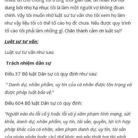
dung bôi nhọ hạ nhục
tôi là làm một người vợ không đoan
chính. Vậy tôi muốn nhờ luật sư tư vấn cho tôi xem họ làm
như vậy liệu tôi có thể tố cáo họ đc chưa. Nếu được quy trình
tố cáo tôi phải làm những gì.
Chân thành cảm ơn luật sư
?
Luật sư tư vấn:
Luật sư tư vấn như sau:
Trách nhiệm dân sự
Ðiều 37
Bộ luật Dân sự
có quy định như sau:
“ Danh dự, nhân phẩm, uy tín của cá nhân được tôn trọng và
được pháp luật bảo vệ.”
Ðiều 604
Bộ luật Dân sự
có quy định:
“Người nào do lỗi cố ý hoặc lỗi vô ý xâm phạm tính mạng, sức
khỏe, danh dự, nhân phẩm, uy tín, tài sản, quyền, lợi ích hợp
pháp khác của cá nhân, xâm phạm danh dự, uy tín, tài sản
của pháp nhân hoặc chủ thể khác mà gây thiệt hại thì phải