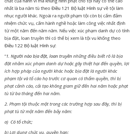
chất của hành vi mà khung hình phạt cho tội này có thể cao
nhất là ba năm tù theo
Điều 121
Bộ luật Hình sự
về tội làm
nhục người khác. Ngoài ra người phạm tội còn bị cấm đảm
nhiệm chức vụ, cấm hành nghề hoặc làm công việc nhất định
từ một năm đến năm năm. Nếu việc xúc phạm danh dự có tính
bịa đặt, loan truyền thì có thể bị xem là tội vu khống theo
Điều
122
Bộ luật Hình sự
:
“
1.
Người nào bịa đặt, loan truyền
những điều biết rõ là bịa
đặt nhằm xúc phạm danh dự hoặc gây thiệt hại đến quyền, lợi
ích hợp pháp của người khác hoặc bịa đặt là người khác
phạm tội và tố cáo họ trước cơ quan có thẩm quyền, thì bị
phạt cảnh cáo, cải tạo không giam giữ đến hai năm hoặc phạt
tù từ ba tháng đến hai năm.
2. Phạm tội thuộc một trong các trường hợp sau đây, thì bị
phạt tù từ một năm đến bảy năm:
a)
Có tổ chức;
b) Lợi dụng chức vụ, quyền hạn;