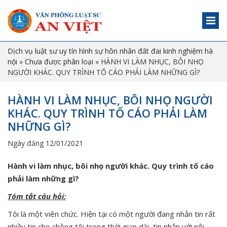
Dịch vụ luật sư uy tín hình sự hôn nhân đất đai kinh nghiệm hà
nội
»
Chưa được phân loại
»
HÀNH VI LÀM NHỤC, BÔI NHỌ
NGƯỜI KHÁC. QUY TRÌNH TỐ CÁO PHẢI LÀM NHỮNG GÌ?
HÀNH VI LÀM NHỤC, BÔI NHỌ NGƯỜI
KHÁC. QUY TRÌNH TỐ CÁO PHẢI LÀM
NHỮNG GÌ?
Ngày đăng 12/01/2021
Hành vi làm nhục, bôi nhọ người khác. Quy trình tố cáo
phải làm những gì?
Tóm tắt câu hỏi:
Tôi là một viên chức. Hiện tại có một người đang nhắn tin rất
nhiều tin cho chồng tôi trong thời gian dài,
tin nhắn với nội