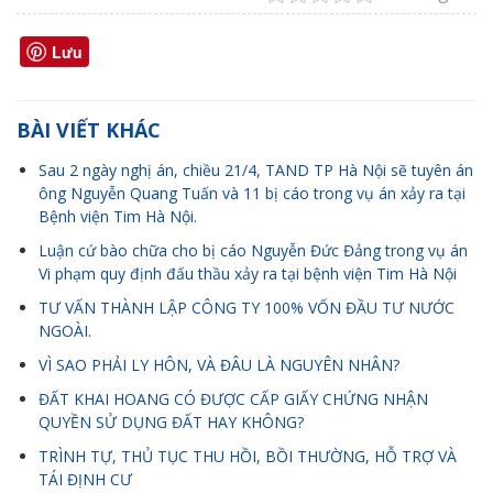
Lưu
BÀI VIẾT KHÁC
Sau 2 ngày nghị án, chiều 21/4, TAND TP Hà Nội sẽ tuyên án
ông Nguyễn Quang Tuấn và 11 bị cáo trong vụ án xảy ra tại
Bệnh viện Tim Hà Nội.
Luận cứ bào chữa cho bị cáo Nguyễn Đức Đảng trong vụ án
Vi phạm quy định đấu thầu xảy ra tại bệnh viện Tim Hà Nội
TƯ VẤN THÀNH LẬP CÔNG TY 100% VỐN ĐẦU TƯ NƯỚC
NGOÀI.
VÌ SAO PHẢI LY HÔN, VÀ ĐÂU LÀ NGUYÊN NHÂN?
ĐẤT KHAI HOANG CÓ ĐƯỢC CẤP GIẤY CHỨNG NHẬN
QUYỀN SỬ DỤNG ĐẤT HAY KHÔNG?
TRÌNH TỰ, THỦ TỤC THU HỒI, BỒI THƯỜNG, HỖ TRỢ VÀ
TÁI ĐỊNH CƯ