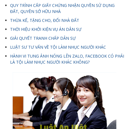
QUY TRÌNH CẤP GIẤY CHỨNG NHẬN QUYỀN SỬ DỤNG
ĐẤT, QUYỀN SỞ HỮU NHÀ
THỪA KẾ, TẶNG CHO, ĐỔI NHÀ ĐẤT
THỜI HIỆU KHỞI KIỆN VỤ ÁN DÂN SỰ
GIẢI QUYẾT TRANH CHẤP DÂN SỰ
LUẬT SƯ TƯ VẤN VỀ TỘI LÀM NHỤC NGƯỜI KHÁC
HÀNH VI TUNG ẢNH NÓNG LÊN ZALO, FACEBOOK CÓ PHẢI
LÀ TỘI LÀM NHỤC NGƯỜI KHÁC KHÔNG?