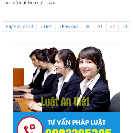
học bộ luật hình sự – tập…
Page 23 of 23
« First
‹ Previous
20
21
22
23