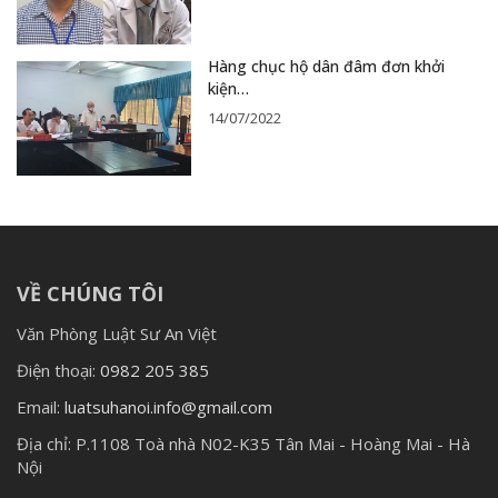
Hàng chục hộ dân đâm đơn khởi
kiện…
14/07/2022
VỀ CHÚNG TÔI
Văn Phòng Luật Sư An Việt
Điện thoại:
0982 205 385
Email:
luatsuhanoi.info@gmail.com
Địa chỉ:
P.1108 Toà nhà N02-K35 Tân Mai - Hoàng Mai - Hà
Nội