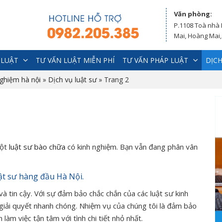
Văn phòng:
P.1108 Toà nhà
Mai, Hoàng Mai,
 LUẬT
TƯ VẤN LUẬT MIỄN PHÍ
TƯ VẤN PHÁP LUẬT
DỊCH
nghiệm hà nội
»
Dịch vụ luật sư
»
Trang 2
một
luật sư bào chữa
có kinh nghiệm. Bạn vẫn đang phân vân
uật sư hàng đầu Hà Nội.
và tin cậy. Với sự đảm bảo chắc chắn của các luật sư kinh
 giải quyết nhanh chóng. Nhiệm vụ của chúng tôi là đảm bảo
 làm việc tận tâm với tình chi tiết nhỏ nhất.