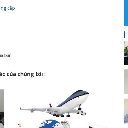
ung cấp
ủa bạn.
c của chúng tôi :