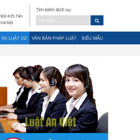
Tìm kiếm dịch vụ:
 N02-K35 Tân
 Hà Nội
 VỤ LUẬT SƯ
VĂN BẢN PHÁP LUẬT
BIỂU MẪU