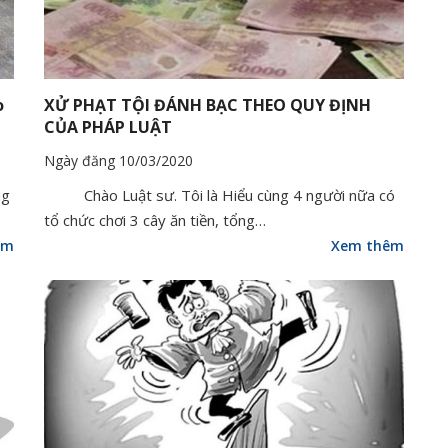
o
XỬ PHẠT TỘI ĐÁNH BẠC THEO QUY ĐỊNH
CỦA PHÁP LUẬT
Ngày đăng 10/03/2020
ng
Chào Luật sư. Tôi là Hiểu cùng 4 người nữa có
tổ chức chơi 3 cây ăn tiền, tổng…
êm
Xem thêm