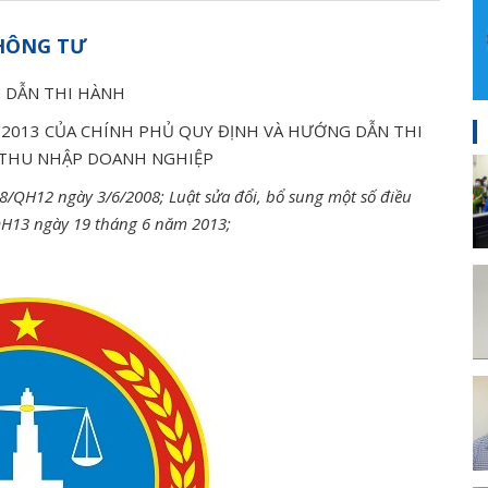
HÔNG TƯ
 DẪN THI HÀNH
/2013 CỦA CHÍNH PHỦ QUY ĐỊNH VÀ HƯỚNG DẪN THI
 THU NHẬP DOANH NGHIỆP
/QH12 ngày 3/6/2008; Luật sửa đổi, bổ sung một số điều
QH13 ngày 19 tháng 6 năm 2013;