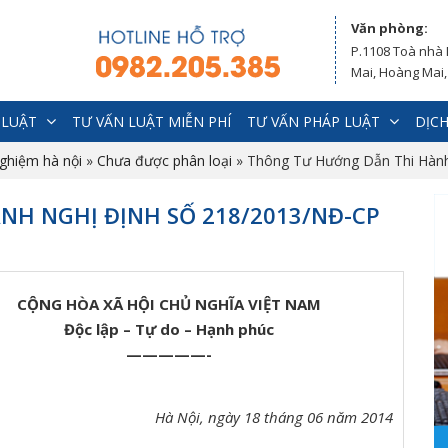
Văn phòng:
P.1108 Toà nhà
Mai, Hoàng Mai,
 LUẬT
TƯ VẤN LUẬT MIỄN PHÍ
TƯ VẤN PHÁP LUẬT
DỊCH
nghiệm hà nội
»
Chưa được phân loại
»
Thông Tư Hướng Dẫn Thi Hàn
NH NGHỊ ĐỊNH SỐ 218/2013/NĐ-CP
CỘNG HÒA XÃ HỘI CHỦ NGHĨA VIỆT NAM
Độc lập – Tự do – Hạnh phúc
—————-
Hà Nội, ngày 18 tháng 06 năm 2014