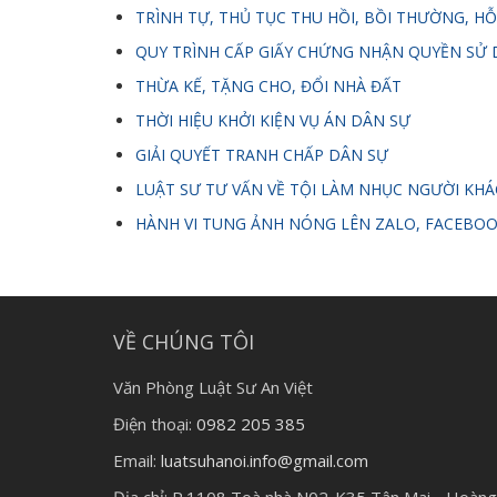
TRÌNH TỰ, THỦ TỤC THU HỒI, BỒI THƯỜNG, HỖ
QUY TRÌNH CẤP GIẤY CHỨNG NHẬN QUYỀN SỬ 
THỪA KẾ, TẶNG CHO, ĐỔI NHÀ ĐẤT
THỜI HIỆU KHỞI KIỆN VỤ ÁN DÂN SỰ
GIẢI QUYẾT TRANH CHẤP DÂN SỰ
LUẬT SƯ TƯ VẤN VỀ TỘI LÀM NHỤC NGƯỜI KHÁ
HÀNH VI TUNG ẢNH NÓNG LÊN ZALO, FACEBOO
VỀ CHÚNG TÔI
Văn Phòng Luật Sư An Việt
Điện thoại:
0982 205 385
Email:
luatsuhanoi.info@gmail.com
Địa chỉ:
P.1108 Toà nhà N02-K35 Tân Mai - Hoàng