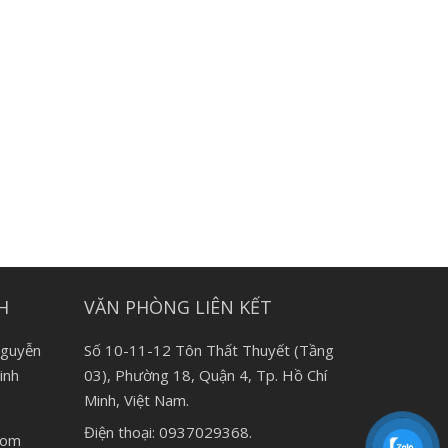
H
VĂN PHÒNG LIÊN KẾT
Nguyễn
Số 10-11-12 Tôn Thất Thuyết (Tầng
inh
03), Phường 18, Quận 4, Tp. Hồ Chí
Minh, Việt Nam.
Điện thoại: 0937029368.
.com