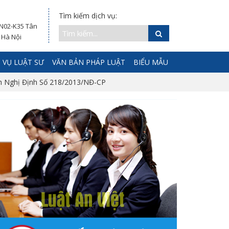
Tìm kiếm dịch vụ:
 N02-K35 Tân
 Hà Nội
 VỤ LUẬT SƯ
VĂN BẢN PHÁP LUẬT
BIỂU MẪU
h Nghị Định Số 218/2013/NĐ-CP