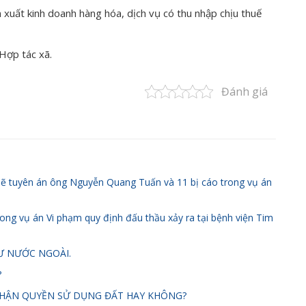
n xuất kinh doanh hàng hóa, dịch vụ có thu nhập chịu thuế
Hợp tác xã.
Đánh giá
sẽ tuyên án ông Nguyễn Quang Tuấn và 11 bị cáo trong vụ án
ng vụ án Vi phạm quy định đấu thầu xảy ra tại bệnh viện Tim
Ư NƯỚC NGOÀI.
?
NHẬN QUYỀN SỬ DỤNG ĐẤT HAY KHÔNG?