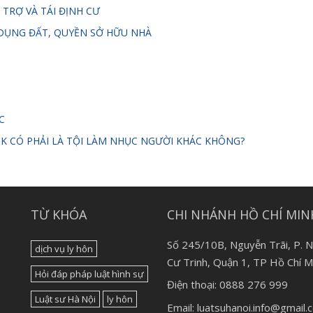
 TRỢ VÀ TÁI ĐỊNH CƯ
DỤNG ĐẤT, QUYỀN SỞ HỮU NHÀ
C
K CÓ PHẢI LÀ TỘI LÀM NHỤC NGƯỜI KHÁC KHÔNG?
TỪ KHÓA
CHI NHÁNH HỒ CHÍ MIN
Số 245/10B, Nguyễn Trãi, P. 
dịch vụ ly hôn
Cư Trinh, Quận 1, TP Hồ Chí M
Hỏi đáp pháp luật hình sự
Điện thoại: 0888 276 999
Luật sư Hà Nội
ly hôn
Email: luatsuhanoi.info@gmail