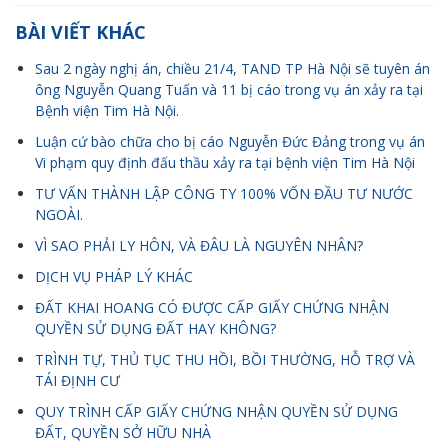
BÀI VIẾT KHÁC
Sau 2 ngày nghị án, chiều 21/4, TAND TP Hà Nội sẽ tuyên án
ông Nguyễn Quang Tuấn và 11 bị cáo trong vụ án xảy ra tại
Bệnh viện Tim Hà Nội.
Luận cứ bào chữa cho bị cáo Nguyễn Đức Đảng trong vụ án
Vi phạm quy định đấu thầu xảy ra tại bệnh viện Tim Hà Nội
TƯ VẤN THÀNH LẬP CÔNG TY 100% VỐN ĐẦU TƯ NƯỚC
NGOÀI.
VÌ SAO PHẢI LY HÔN, VÀ ĐÂU LÀ NGUYÊN NHÂN?
DỊCH VỤ PHÁP LÝ KHÁC
ĐẤT KHAI HOANG CÓ ĐƯỢC CẤP GIẤY CHỨNG NHẬN
QUYỀN SỬ DỤNG ĐẤT HAY KHÔNG?
TRÌNH TỰ, THỦ TỤC THU HỒI, BỒI THƯỜNG, HỖ TRỢ VÀ
TÁI ĐỊNH CƯ
QUY TRÌNH CẤP GIẤY CHỨNG NHẬN QUYỀN SỬ DỤNG
ĐẤT, QUYỀN SỞ HỮU NHÀ