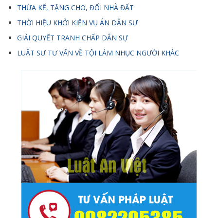
THỪA KẾ, TẶNG CHO, ĐỔI NHÀ ĐẤT
THỜI HIỆU KHỞI KIỆN VỤ ÁN DÂN SỰ
GIẢI QUYẾT TRANH CHẤP DÂN SỰ
LUẬT SƯ TƯ VẤN VỀ TỘI LÀM NHỤC NGƯỜI KHÁC