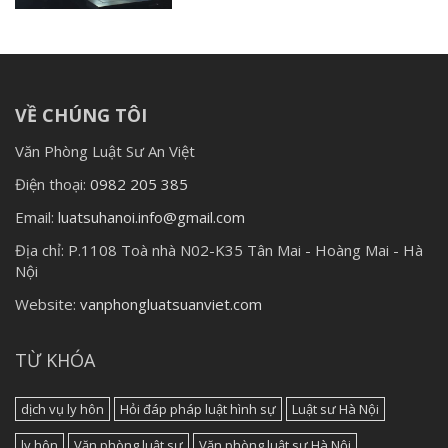
VỀ CHÚNG TÔI
Văn Phòng Luật Sư An Việt
Điện thoại:
0982 205 385
Email:
luatsuhanoi.info@gmail.com
Địa chỉ:
P.1108 Toà nhà N02-K35 Tân Mai - Hoàng Mai - Hà
Nội
Website:
vanphongluatsuanviet.com
TỪ KHÓA
dịch vụ ly hôn
Hỏi đáp pháp luật hình sự
Luật sư Hà Nội
ly hôn
Văn phòng luật sư
Văn phòng luật sư Hà Nội