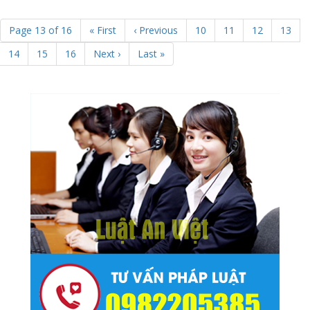
Page 13 of 16
« First
‹ Previous
10
11
12
13
14
15
16
Next ›
Last »