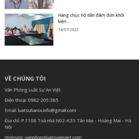
Hàng chục hộ dân đâm đơn khởi
kiện…
14/07/2022
VỀ CHÚNG TÔI
Văn Phòng Luật Sư An Việt
Điện thoại:
0982 205 385
Email:
luatsuhanoi.info@gmail.com
Địa chỉ:
P.1108 Toà nhà N02-K35 Tân Mai - Hoàng Mai - Hà
Nội
Website:
vanphongluatsuanviet.com