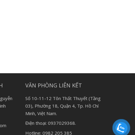
H
VĂN PHÒNG LIÊN KẾT
Nguyễn
Số 10-11-12 Tôn Thất Thuyết (Tầng
inh
03), Phường 18, Quận 4, Tp. Hồ Chí
Minh, Việt Nam.
Điện thoại: 0937029368.
.com
Hotline: 0982 205 385