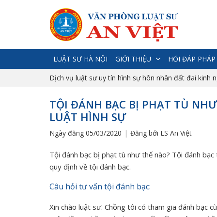
LUẬT SƯ HÀ NỘI
GIỚI THIỆU
HỎI ĐÁP PHÁP
Dịch vụ luật sư uy tín hình sự hôn nhân đất đai kinh 
TỘI ĐÁNH BẠC BỊ PHẠT TÙ NHƯ
LUẬT HÌNH SỰ
Ngày đăng 05/03/2020
Đăng bởi LS An Việt
Tội đánh bạc bị phạt tù như thế nào? Tội đánh bạ
quy định về tội đánh bạc.
Câu hỏi tư vấn tội đánh bạc:
Xin chào luật sư. Chồng tôi có tham gia đánh bạc c