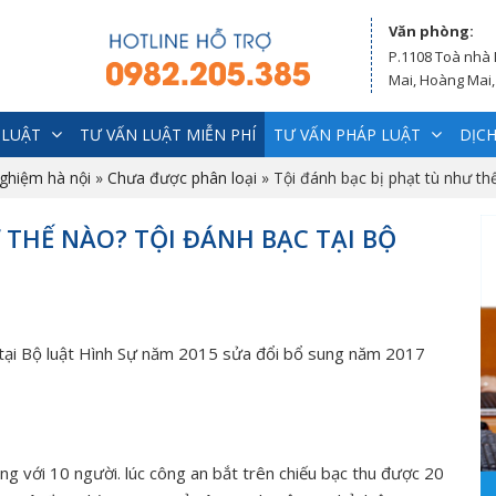
Văn phòng:
P.1108 Toà nhà
Mai, Hoàng Mai,
 LUẬT
TƯ VẤN LUẬT MIỄN PHÍ
TƯ VẤN PHÁP LUẬT
DỊCH
nghiệm hà nội
»
Chưa được phân loại
»
Tội đánh bạc bị phạt tù như th
 THẾ NÀO? TỘI ĐÁNH BẠC TẠI BỘ
c tại Bộ luật Hình Sự năm 2015 sửa đổi bổ sung năm 2017
ùng với 10 người. lúc công an bắt trên chiếu bạc thu được 20