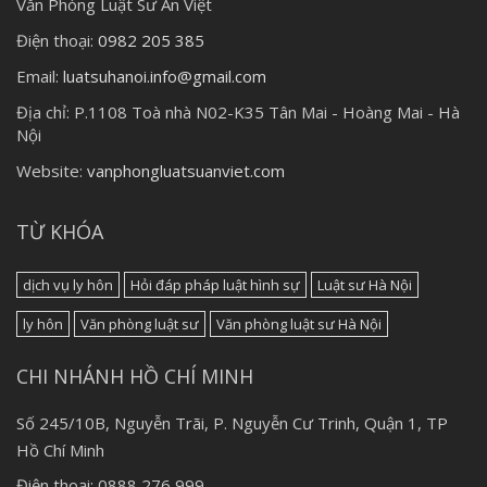
Văn Phòng Luật Sư An Việt
Điện thoại:
0982 205 385
Email:
luatsuhanoi.info@gmail.com
Địa chỉ:
P.1108 Toà nhà N02-K35 Tân Mai - Hoàng Mai - Hà
Nội
Website:
vanphongluatsuanviet.com
TỪ KHÓA
dịch vụ ly hôn
Hỏi đáp pháp luật hình sự
Luật sư Hà Nội
ly hôn
Văn phòng luật sư
Văn phòng luật sư Hà Nội
CHI NHÁNH HỒ CHÍ MINH
Số 245/10B, Nguyễn Trãi, P. Nguyễn Cư Trinh, Quận 1, TP
Hồ Chí Minh
Điện thoại: 0888 276 999