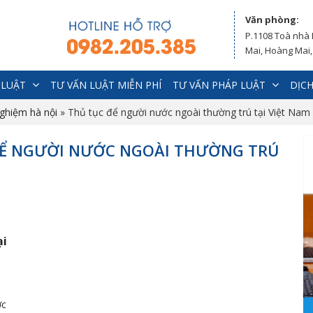
Văn phòng:
P.1108 Toà nhà
Mai, Hoàng Mai,
 LUẬT
TƯ VẤN LUẬT MIỄN PHÍ
TƯ VẤN PHÁP LUẬT
DỊCH
nghiệm hà nội
»
Thủ tục để người nước ngoài thường trú tại Việt Nam
 ĐỂ NGƯỜI NƯỚC NGOÀI THƯỜNG TRÚ
ại
ớc