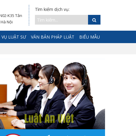
Tìm kiếm dịch vụ:
 N02-K35 Tân
 Hà Nội
 VỤ LUẬT SƯ
VĂN BẢN PHÁP LUẬT
BIỂU MẪU