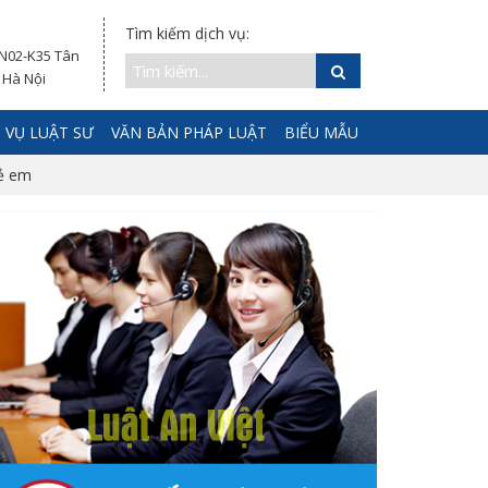
Tìm kiếm dịch vụ:
 N02-K35 Tân
 Hà Nội
 VỤ LUẬT SƯ
VĂN BẢN PHÁP LUẬT
BIỂU MẪU
rẻ em