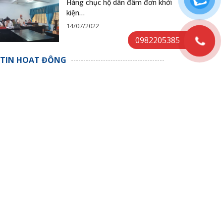
Hàng chục hộ dân đâm đơn khởi
kiện…
14/07/2022
0982205385
TIN HOẠT ĐỘNG
Sau 2 ngày nghị án, chiều 21/4,
TAND…
26/04/2023
Chiều nay, toà tuyên án cựu
Giám đốc…
24/04/2023
Luận cứ bào chữa cho bị cáo
Nguyễn…
24/04/2023
Hàng chục hộ dân đâm đơn khởi