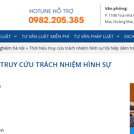
Văn phòng:
P.1108 Toà nhà
Mai, Hoàng Mai,
 LUẬT
TƯ VẤN LUẬT MIỄN PHÍ
TƯ VẤN PHÁP LUẬT
DỊCH
nghiệm hà nội
»
Thời hiệu truy cứu trách nhiệm hình sự tội hiếp dâm t
U TRUY CỨU TRÁCH NHIỆM HÌNH SỰ
nh