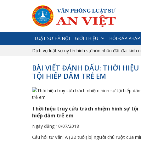
LUẬT SƯ HÀ NỘI
GIỚI THIỆU
HỎI ĐÁP PHÁP
Dịch vụ luật sư uy tín hình sự hôn nhân đất đai kinh 
BÀI VIẾT ĐÁNH DẤU: THỜI HIỆ
TỘI HIẾP DÂM TRẺ EM
Thời hiệu truy cứu trách nhiệm hình sự tội
hiếp dâm trẻ em
Ngày đăng 10/07/2018
Câu hỏi tư vấn: A (22 tuổi) bị người chú ruột của mì