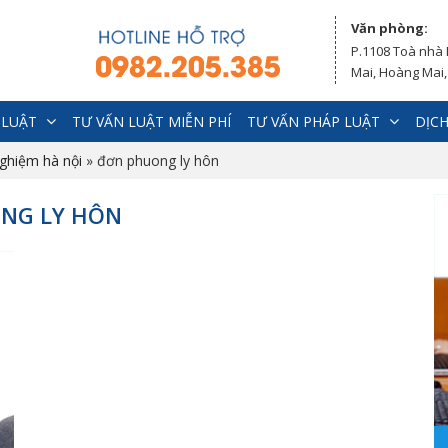
Văn phòng:
P.1108 Toà nhà
Mai, Hoàng Mai,
 LUẬT
TƯ VẤN LUẬT MIỄN PHÍ
TƯ VẤN PHÁP LUẬT
DỊCH
nghiệm hà nội
»
đơn phuong ly hôn
ONG LY HÔN