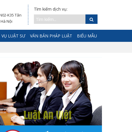
Tìm kiếm dịch vụ:
 N02-K35 Tân
 Hà Nội
 VỤ LUẬT SƯ
VĂN BẢN PHÁP LUẬT
BIỂU MẪU