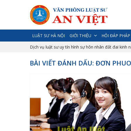
LUẬT SƯ HÀ NỘI
GIỚI THIỆU
HỎI ĐÁP PHÁP
Dịch vụ luật sư uy tín hình sự hôn nhân đất đai kinh 
BÀI VIẾT ĐÁNH DẤU: ĐƠN PHU