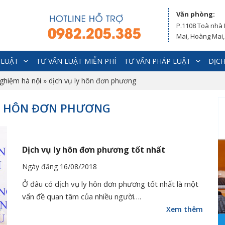
Văn phòng:
P.1108 Toà nhà
Mai, Hoàng Mai,
 LUẬT
TƯ VẤN LUẬT MIỄN PHÍ
TƯ VẤN PHÁP LUẬT
DỊCH
nghiệm hà nội
»
dịch vụ ly hôn đơn phương
 LY HÔN ĐƠN PHƯƠNG
Dịch vụ ly hôn đơn phương tốt nhất
Ngày đăng 16/08/2018
Ở đâu có dịch vụ ly hôn đơn phương tốt nhất là một
vấn đề quan tâm của nhiều người….
Xem thêm