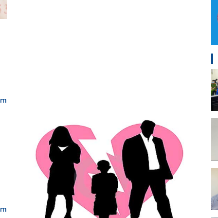
êm
êm