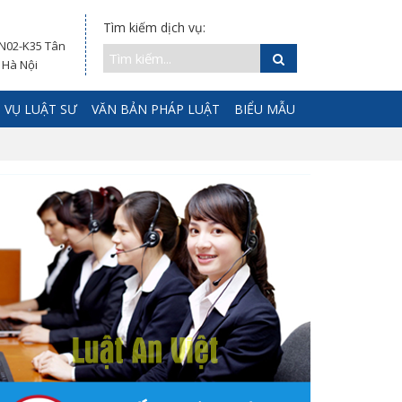
Tìm kiếm dịch vụ:
 N02-K35 Tân
 Hà Nội
 VỤ LUẬT SƯ
VĂN BẢN PHÁP LUẬT
BIỂU MẪU