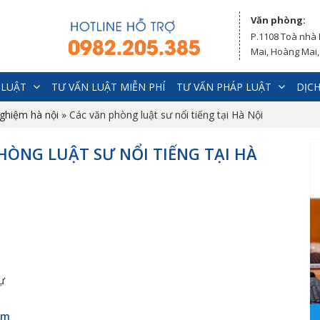
Văn phòng:
P.1108 Toà nhà
Mai, Hoàng Mai,
 LUẬT
TƯ VẤN LUẬT MIỄN PHÍ
TƯ VẤN PHÁP LUẬT
DỊCH
nghiệm hà nội
»
Các văn phòng luật sư nổi tiếng tại Hà Nội
PHÒNG LUẬT SƯ NỔI TIẾNG TẠI HÀ
sự
êm