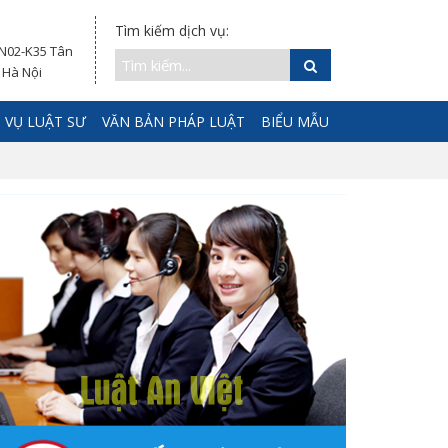
Tìm kiếm dịch vụ:
 N02-K35 Tân
 Hà Nội
 VỤ LUẬT SƯ
VĂN BẢN PHÁP LUẬT
BIỂU MẪU