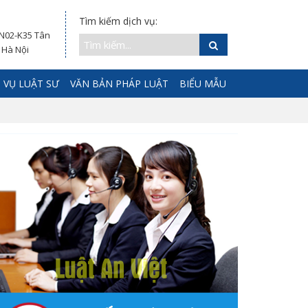
Tìm kiếm dịch vụ:
 N02-K35 Tân
 Hà Nội
 VỤ LUẬT SƯ
VĂN BẢN PHÁP LUẬT
BIỂU MẪU