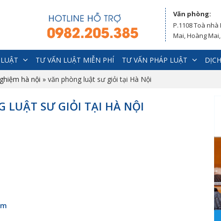
Văn phòng:
P.1108 Toà nhà
Mai, Hoàng Mai,
 LUẬT
TƯ VẤN LUẬT MIỄN PHÍ
TƯ VẤN PHÁP LUẬT
DỊCH
nghiệm hà nội
»
văn phòng luật sư giỏi tại Hà Nội
 LUẬT SƯ GIỎI TẠI HÀ NỘI
êm