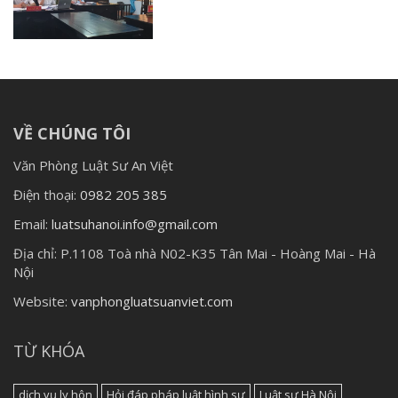
VỀ CHÚNG TÔI
Văn Phòng Luật Sư An Việt
Điện thoại:
0982 205 385
Email:
luatsuhanoi.info@gmail.com
Địa chỉ:
P.1108 Toà nhà N02-K35 Tân Mai - Hoàng Mai - Hà
Nội
Website:
vanphongluatsuanviet.com
TỪ KHÓA
dịch vụ ly hôn
Hỏi đáp pháp luật hình sự
Luật sư Hà Nội