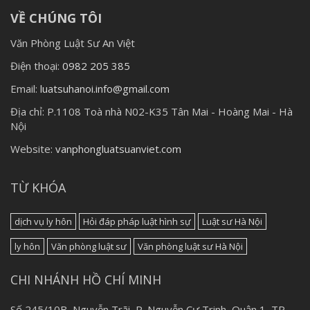
VỀ CHÚNG TÔI
Văn Phòng Luật Sư An Việt
Điện thoại:
0982 205 385
Email:
luatsuhanoi.info@gmail.com
Địa chỉ:
P.1108 Toà nhà N02-K35 Tân Mai - Hoàng Mai - Hà
Nội
Website:
vanphongluatsuanviet.com
TỪ KHÓA
dịch vụ ly hôn
Hỏi đáp pháp luật hình sự
Luật sư Hà Nội
ly hôn
Văn phòng luật sư
Văn phòng luật sư Hà Nội
CHI NHÁNH HỒ CHÍ MINH
Số 245/10B, Nguyễn Trãi, P. Nguyễn Cư Trinh, Quận 1, TP